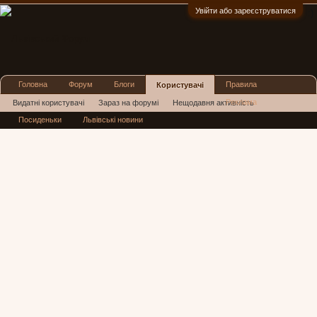
Увійти або зареєструватися
:)
Головна
Форум
Блоги
Правила
Користувачі
Реклама
Видатні користувачі
Зараз на форумі
Нещодавня активність
Посиденьки
Львівські новини
Нові повідомлення профілю