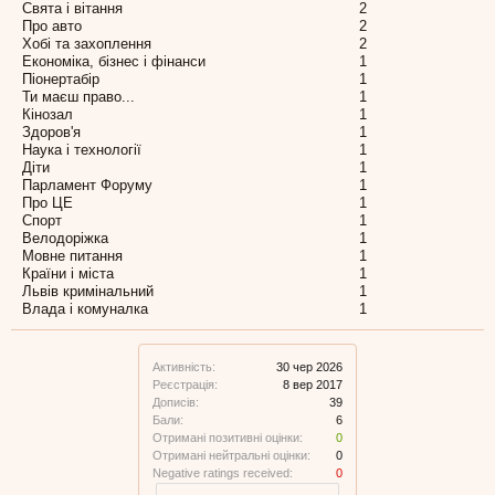
Свята і вітання
2
Про авто
2
Хобі та захоплення
2
Економіка, бізнес і фінанси
1
Піонертабір
1
Ти маєш право...
1
Кінозал
1
Здоров'я
1
Наука і технології
1
Діти
1
Парламент Форуму
1
Про ЦЕ
1
Спорт
1
Велодоріжка
1
Мовне питання
1
Країни і міста
1
Львів кримінальний
1
Влада і комуналка
1
Активність:
30 чер 2026
Реєстрація:
8 вер 2017
Дописів:
39
Бали:
6
Отримані позитивні оцінки:
0
Отримані нейтральні оцінки:
0
Negative ratings received:
0