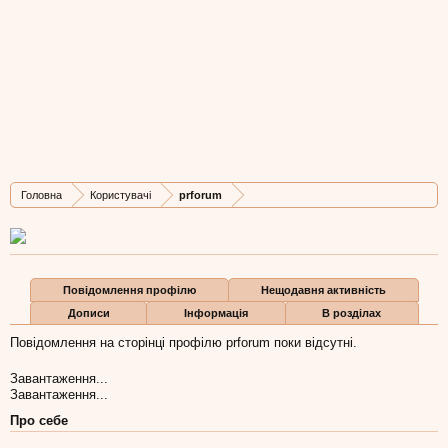
prforum
Active Member
, Чоловіча, 37,
з
Львів
Остання активність prforum:
30 чер 2026
Дописів
Карма
Бали
Головна
Користувачі
prforum
39
0
6
Повідомлення профілю
Нещодавня активність
Дописи
Інформація
В розділах
Повідомлення на сторінці профілю prforum поки відсутні.
Завантаження...
Завантаження...
Про себе