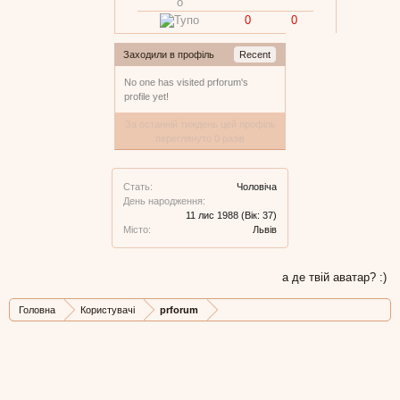
0
0
Заходили в профіль
Recent
No one has visited prforum's
profile yet!
За останній тиждень цей профіль
переглянуто 0 разів
Стать:
Чоловіча
День народження:
11 лис 1988
(Вік: 37)
Місто:
Львів
а де твій аватар? :)
Головна
Користувачі
prforum