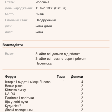
Стать:
Чоловіча
День народження:
11 лис 1988 (Вік: 37)
Місто:
Львів
Сімейний стан:
Неодружений
Діти:
нема дітей
Авто:
нема
Взаємодіяти
Вміст:
Знайти всі дописи від prforum
Знайти всі теми, створені prforum
Переписка
Форум
Теми
Дописи
Історія і видатні місця Львова
1
4
Всяке різне
2
Кімната сміху
2
UA-RU
2
Політика і політики
2
Що у світі чути
2
Куди піти?
2
Дівочі посиденьки
2