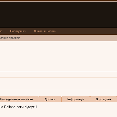
ма
Посиденьки
Львівські новини
млення профілю
Івано-Франківськ
a:
5 тра 2016
Нещодавня активність
Дописи
Інформація
В розділах
ю Poliana поки відсутні.