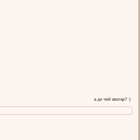
а де твій аватар? :)