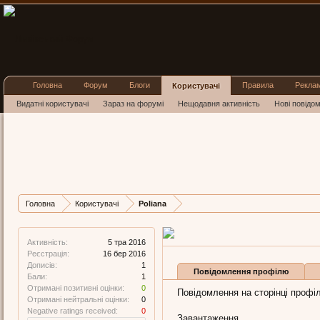
Головна
Форум
Блоги
Правила
Рекла
Користувачі
Видатні користувачі
Зараз на форумі
Нещодавня активність
Нові повідо
Poliana
New Member
, Жіноча, 41,
з
Остання активність Polian
Дописів
Карма
Бали
Головна
Користувачі
Poliana
1
0
1
Активність:
5 тра 2016
Реєстрація:
16 бер 2016
Дописів:
1
Повідомлення профілю
Бали:
1
Отримані позитивні оцінки:
0
Повідомлення на сторінці профіл
Отримані нейтральні оцінки:
0
Negative ratings received:
0
Завантаження...