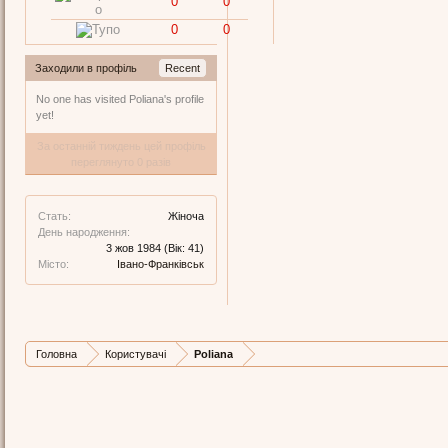
0
0
0
0
Заходили в профіль
Recent
No one has visited Poliana's profile
yet!
За останній тиждень цей профіль
переглянуто 0 разів
Стать:
Жіноча
День народження:
3 жов 1984
(Вік: 41)
Місто:
Івано-Франківськ
Головна
Користувачі
Poliana