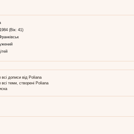
а
1984 (Вік: 41)
Франківськ
ужений
ітей
 всі дописи від Poliana
 всі теми, створені Poliana
иска