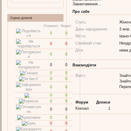
Завантаження...
Про себе
Оцінки дописів
Стать:
Жіноч
Отримані:
Видані:
День народження:
3 жов 
0
0
Місто:
Івано-
Сімейний стан:
Неодр
0
0
Діти:
нема д
0
0
0
0
Взаємодіяти
0
0
Вміст:
Знайти
0
0
Знайти
Переп
0
0
0
0
0
0
Форум
Дописи
Кінозал
1
0
0
0
0
0
0