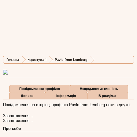
Pavlo from Lemberg
Well-Known Member
, Чоловіча, 37,
з
Львів
Остання активність Pavlo from Lemberg:
28 гру 2022
Дописів
Карма
Бали
Головна
Користувачі
Pavlo from Lemberg
59
17
8
Повідомлення профілю
Нещодавня активність
Дописи
Інформація
В розділах
Повідомлення на сторінці профілю Pavlo from Lemberg поки відсутні.
Завантаження...
Завантаження...
Про себе