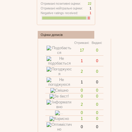
Отримані позитивні оцінки:
22
Отримані нейтральні оцінки:
1
Negative ratings received:
1
Оцінки дописів
Отримані:
Видані:
17
0
1
0
2
0
1
0
0
0
0
0
2
0
0
0
1
0
0
0