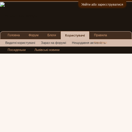
Увійти або зареєструватися
:)
Головна
Форум
Блоги
Правила
Користувачі
Реклама
Видатні користувачі
Зараз на форумі
Нещодавня активність
Посиденьки
Львівські новини
Нові повідомлення профілю