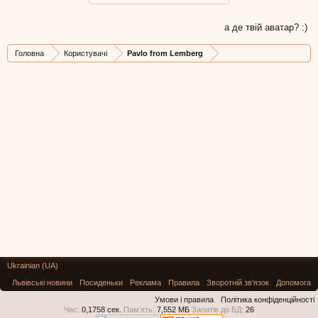
а де твій аватар? :)
Головна
Користувачі
Pavlo from Lemberg
Ukrainian (UA)
Львівські новини
Посиденьки
Реклама
Правила
Зворотній зв'язок
Допомога
Умови і правила
Політика конфіденційності
Час:
0,1758 сек.
Пам'ять:
7,552 МБ
Запитів до БД:
26