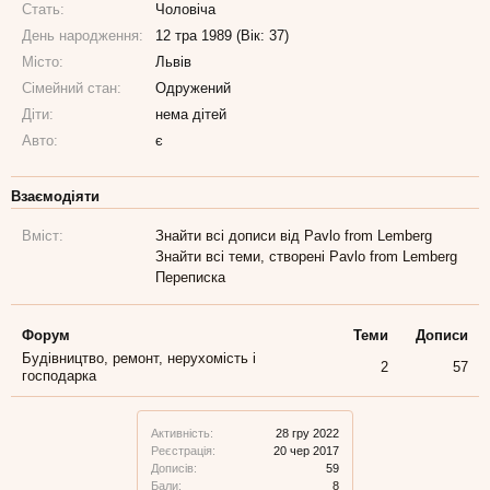
Стать:
Чоловіча
День народження:
12 тра 1989 (Вік: 37)
Місто:
Львів
Сімейний стан:
Одружений
Діти:
нема дітей
Авто:
є
Взаємодіяти
Вміст:
Знайти всі дописи від Pavlo from Lemberg
Знайти всі теми, створені Pavlo from Lemberg
Переписка
Форум
Теми
Дописи
Будівництво, ремонт, нерухомість і
2
57
господарка
Активність:
28 гру 2022
Реєстрація:
20 чер 2017
Дописів:
59
Бали:
8