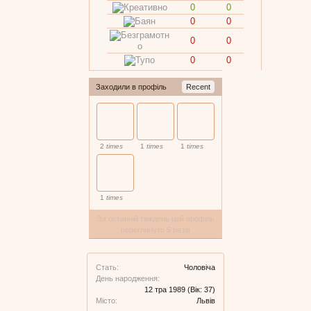
0
0
0
0
0
0
0
0
Заходили в профіль
Recent
2
times
1
times
1
times
1
times
За останній тиждень цей профіль
переглянуто 5 разів
Стать:
Чоловіча
День народження:
12 тра 1989
(Вік: 37)
Місто:
Львів