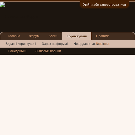
Увійти або зареєструватися
:)
Головна
Форум
Блоги
Правила
Користувачі
Реклама
Видатні користувачі
Зараз на форумі
Нещодавня активність
Посиденьки
Львівські новини
Нові повідомлення профілю