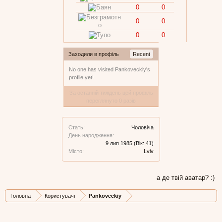
0
0
0
0
0
0
Заходили в профіль
Recent
No one has visited Pankoveckiy's
profile yet!
За останній тиждень цей профіль
переглянуто 0 разів
Стать:
Чоловіча
День народження:
9 лип 1985
(Вік: 41)
Місто:
Lviv
а де твій аватар? :)
Головна
Користувачі
Pankoveckiy