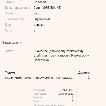
Стать:
Чоловіча
День народження:
9 лип 1985 (Вік: 41)
Місто:
Lviv
Сімейний стан:
Одружений
Діти:
донька
Авто:
є
Взаємодіяти
Вміст:
Знайти всі дописи від Pankoveckiy
Знайти всі теми, створені Pankoveckiy
Переписка
Форум
Дописи
Будівництво, ремонт, нерухомість і господарка
1
Активність:
6 бер 2019
Реєстрація:
25 лют 2019
Дописів:
1
Бали:
1
Отримані позитивні оцінки:
0