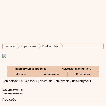
Pankoveckiy
New Member
, Чоловіча, 41,
з
Lviv
Остання активність Pankoveckiy:
6 бер 2019
Дописів
Карма
Бали
Головна
Користувачі
Pankoveckiy
1
0
1
Повідомлення профілю
Нещодавня активність
Дописи
Інформація
В розділах
Повідомлення на сторінці профілю Pankoveckiy поки відсутні.
Завантаження...
Завантаження...
Про себе