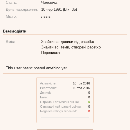
Стать:
Чоловіча
День народження:
10 чер 1991 (Вік: 35)
Місто:
львів
Взаємодіяти
Вміст:
Знайти всі дописи від pacetko
Знайти всі теми, створені pacetko
Переписка
This user hasn't posted anything yet.
Активність:
10 тра 2016
Реєстрація:
10 тра 2016
Дописів:
0
Бали:
0
Отримані позитивні оцінки:
0
Отримані нейтральні оцінки:
0
Negative ratings received:
0