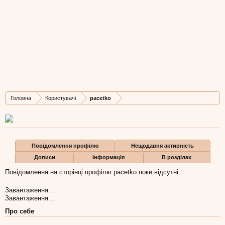
pacetko
New Member
, Чоловіча, 35,
з
львів
Остання активність pacetko:
10 тра 2016
Дописів
Карма
Бали
Головна
Користувачі
pacetko
0
0
0
Повідомлення профілю
Нещодавня активність
Дописи
Інформація
В розділах
Повідомлення на сторінці профілю pacetko поки відсутні.
Завантаження...
Завантаження...
Про себе