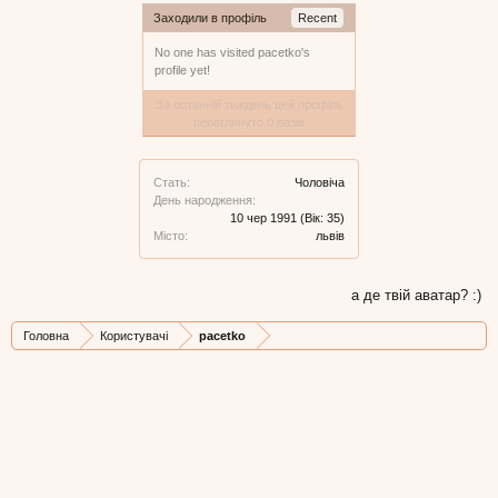
Заходили в профіль
Recent
No one has visited pacetko's
profile yet!
За останній тиждень цей профіль
переглянуто 0 разів
Стать:
Чоловіча
День народження:
10 чер 1991
(Вік: 35)
Місто:
львів
а де твій аватар? :)
Головна
Користувачі
pacetko