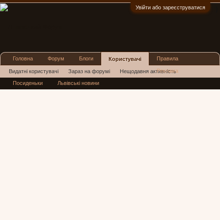
Увійти або зареєструватися
:)
Головна
Форум
Блоги
Правила
Користувачі
Реклама
Видатні користувачі
Зараз на форумі
Нещодавня активність
Посиденьки
Львівські новини
Нові повідомлення профілю