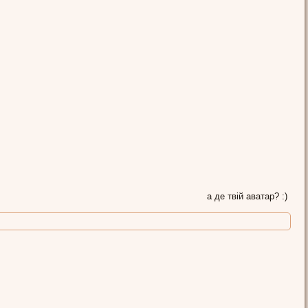
а де твій аватар? :)