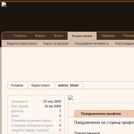
Головна
Форум
Блоги
Правила
Рекла
Користувачі
Видатні користувачі
Зараз на форумі
Нещодавня активність
Нові повідо
ostrov_
New Member
, 43
Остання активність 
Дописів
Карма
Головна
Користувачі
ostrov_Ursul
1
0
Активність:
23 чер 2009
Реєстрація:
30 кві 2009
Дописів:
1
Повідомлення профілю
Бали:
0
Отримані позитивні оцінки:
0
Повідомлення на сторінці профіл
Отримані нейтральні оцінки:
0
Negative ratings received:
0
Завантаження...