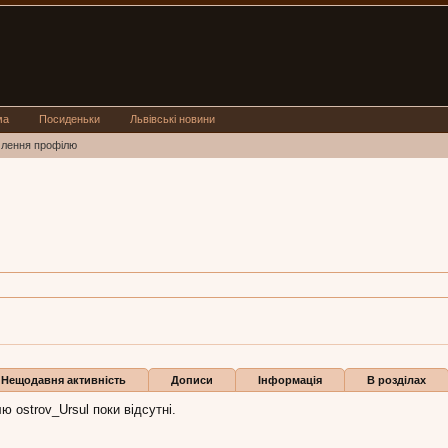
ма
Посиденьки
Львівські новини
млення профілю
Ursul
ostrov_Ursul:
23 чер 2009
Бали
0
Нещодавня активність
Дописи
Інформація
В розділах
ю ostrov_Ursul поки відсутні.