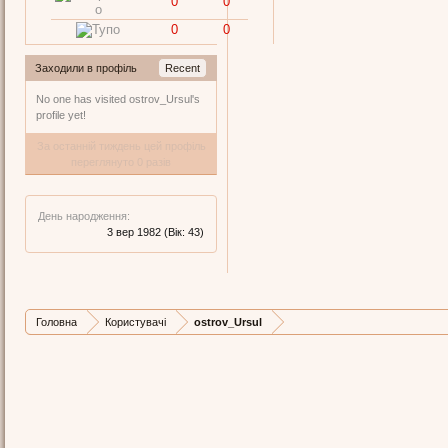
0
0
0
0
Заходили в профіль
Recent
No one has visited ostrov_Ursul's
profile yet!
За останній тиждень цей профіль
переглянуто 0 разів
День народження:
3 вер 1982
(Вік: 43)
Головна
Користувачі
ostrov_Ursul