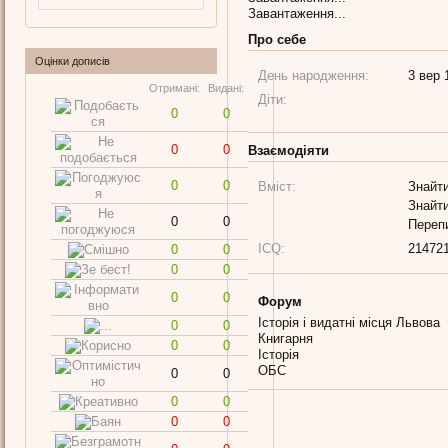
Завантаження...
Про себе
Оцінки дописів
День народження:
3 вер 
Отримані:
Видані:
Діти:
0
0
0
0
Взаємодіяти
0
0
Вміст:
Знайти
Знайти
0
0
Переп
ICQ:
21472
0
0
0
0
0
0
Форум
Історія і видатні місця Львова
0
0
Книгарня
0
0
Історія
ОБС
0
0
0
0
0
0