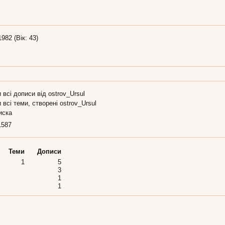
1982 (Вік: 43)
 всі дописи від ostrov_Ursul
 всі теми, створені ostrov_Ursul
иска
1587
Теми
Дописи
1
5
3
1
1