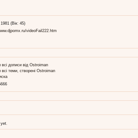
 1981 (Вік: 45)
/www.djpomx.ru/videoFail222.htm
 всі дописи від Ostroiman
 всі теми, створені Ostroiman
иска
5666
 yet.