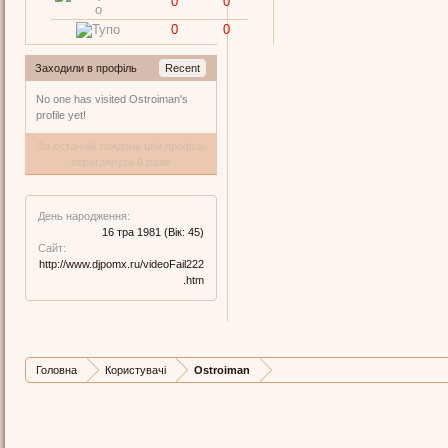
0
0
0
0
Заходили в профіль
Recent
No one has visited Ostroiman's
profile yet!
За останній тиждень цей профіль
переглянуто 0 разів
День народження:
16 тра 1981
(Вік: 45)
Сайт:
http://www.djpomx.ru/videoFail222
.htm
Головна
Користувачі
Ostroiman