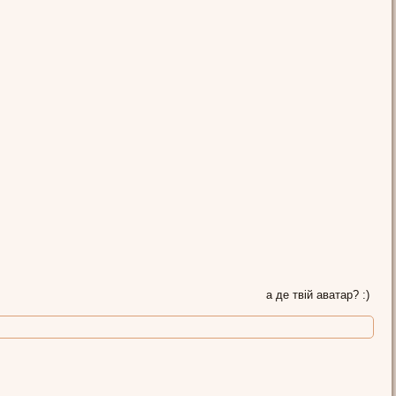
а де твій аватар? :)