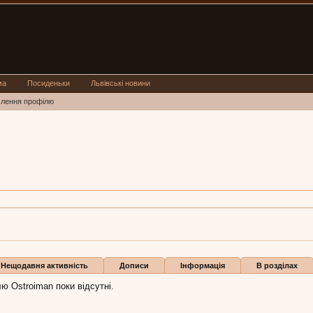
ма
Посиденьки
Львівські новини
млення профілю
n
troiman:
25 жов 2011
ли
Нещодавня активність
Дописи
Інформація
В розділах
ю Ostroiman поки відсутні.