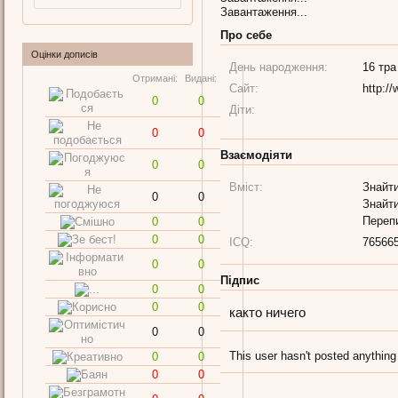
Завантаження...
Про себе
Оцінки дописів
День народження:
16 тра
Отримані:
Видані:
Сайт:
http:/
0
0
Діти:
0
0
Взаємодіяти
0
0
Вміст:
Знайти
0
0
Знайти
Переп
0
0
0
0
ICQ:
76566
0
0
Підпис
0
0
0
0
както ничего
0
0
This user hasn't posted anything
0
0
0
0