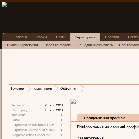
Головна
Форум
Блоги
Правила
Рекла
Користувачі
Видатні користувачі
Зараз на форумі
Нещодавня активність
Нові повідо
Ostroima
New Member
, 45
Остання активність Os
Дописів
Карма
Ба
Головна
Користувачі
Ostroiman
0
0
0
Активність:
25 жов 2011
Реєстрація:
13 жов 2011
Дописів:
0
Повідомлення профілю
Бали:
0
Отримані позитивні оцінки:
0
Повідомлення на сторінці профіл
Отримані нейтральні оцінки:
0
Negative ratings received:
0
Завантаження...