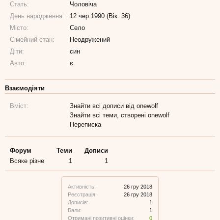
Стать:
Чоловіча
День народження:
12 чер 1990 (Вік: 36)
Місто:
Село
Сімейний стан:
Неодружений
Діти:
син
Авто:
є
Взаємодіяти
Вміст:
Знайти всі дописи від onewolf
Знайти всі теми, створені onewolf
Переписка
Форум
Теми
Дописи
Всяке різне
1
1
Активність:
26 гру 2018
Реєстрація:
26 гру 2018
Дописів:
1
Бали:
1
Отримані позитивні оцінки:
0