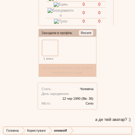
0
0
0
0
0
0
Заходили в профіль
Recent
1
times
За останній тиждень цей профіль
переглянуто 1 разів
Стать:
Чоловіча
День народження:
12 чер 1990
(Вік: 36)
Місто:
Село
а де твій аватар? :)
Головна
Користувачі
onewolf