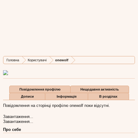
onewolf
New Member
, Чоловіча, 36,
з
Село
Остання активність onewolf:
26 гру 2018
Дописів
Карма
Бали
Головна
Користувачі
onewolf
1
0
1
Повідомлення профілю
Нещодавня активність
Дописи
Інформація
В розділах
Повідомлення на сторінці профілю onewolf поки відсутні.
Завантаження...
Завантаження...
Про себе