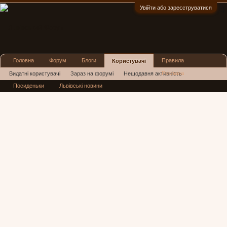
Увійти або зареєструватися
:)
Головна
Форум
Блоги
Правила
Користувачі
Реклама
Видатні користувачі
Зараз на форумі
Нещодавня активність
Посиденьки
Львівські новини
Нові повідомлення профілю