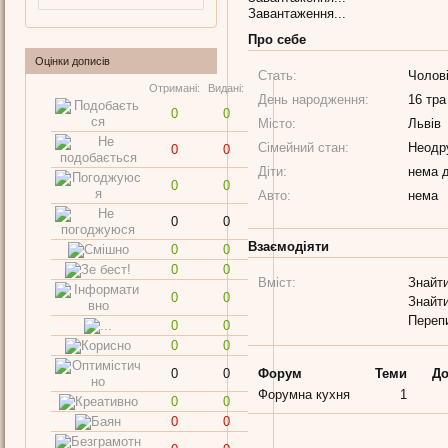
Завантаження...
Про себе
Оцінки дописів
Стать:
Чолов
Отримані:
Видані:
День народження:
16 тра
0
0
Місто:
Львів
Сімейний стан:
Неодр
0
0
Діти:
нема д
0
0
Авто:
нема
0
0
Взаємодіяти
0
0
0
0
Вміст:
Знайти
0
0
Знайти
Переп
0
0
0
0
0
0
Форум
Теми
До
Форумна кухня
1
0
0
0
0