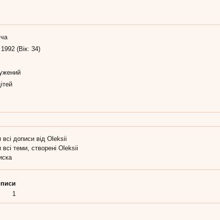
іча
 1992 (Вік: 34)
ужений
ітей
 всі дописи від Oleksii
 всі теми, створені Oleksii
иска
писи
1