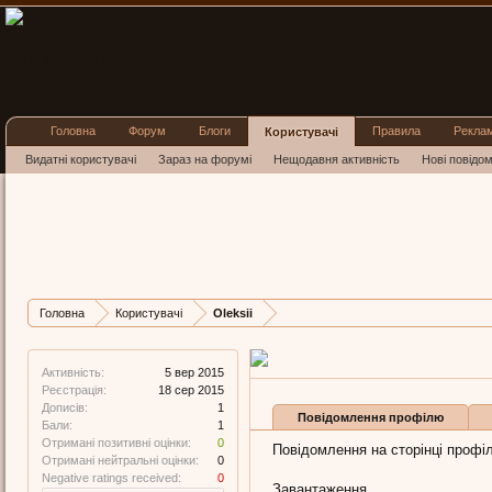
Головна
Форум
Блоги
Правила
Рекла
Користувачі
Видатні користувачі
Зараз на форумі
Нещодавня активність
Нові повідо
Oleksii
New Member
, Чолов
Остання активність 
Дописів
Карма
Головна
Користувачі
Oleksii
1
0
Активність:
5 вер 2015
Реєстрація:
18 сер 2015
Дописів:
1
Повідомлення профілю
Бали:
1
Отримані позитивні оцінки:
0
Повідомлення на сторінці профілю
Отримані нейтральні оцінки:
0
Negative ratings received:
0
Завантаження...