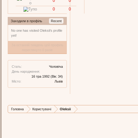
0
0
0
0
Заходили в профіль
Recent
No one has visited Oleksii's profile
yet!
За останній тиждень цей профіль
переглянуто 0 разів
Стать:
Чоловіча
День народження:
16 тра 1992
(Вік: 34)
Місто:
Львів
Головна
Користувачі
Oleksii