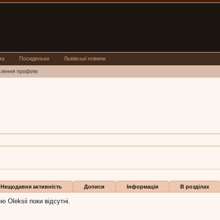
ма
Посиденьки
Львівські новини
млення профілю
іча, 34,
з
Львів
Oleksii:
5 вер 2015
Бали
1
Нещодавня активність
Дописи
Інформація
В розділах
 Oleksii поки відсутні.