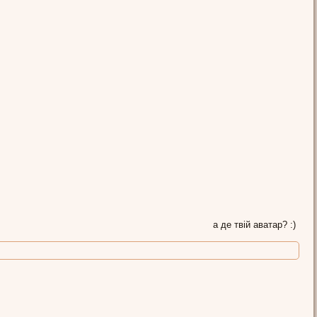
а де твій аватар? :)