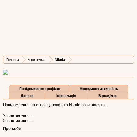
Nikola
Well-Known Member
,
з
Київ
Остання активність Nikola:
9 лют 2007
Дописів
Карма
Бали
Головна
Користувачі
Nikola
138
3
0
Повідомлення профілю
Нещодавня активність
Дописи
Інформація
В розділах
Повідомлення на сторінці профілю Nikola поки відсутні.
Завантаження...
Завантаження...
Про себе