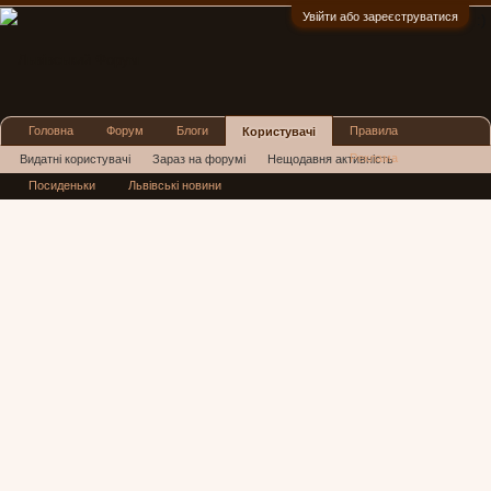
Увійти або зареєструватися
:)
Головна
Форум
Блоги
Правила
Користувачі
Реклама
Видатні користувачі
Зараз на форумі
Нещодавня активність
Посиденьки
Львівські новини
Нові повідомлення профілю