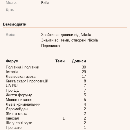
Місто:
Київ
Діти:
Взаємодіяти
Вміст:
Знайти всі дописи від Nikola
Знайти всі теми, створені Nikola
Переписка
Форум
Теми
Дописи
Політика і політики
30
Історія
29
Львівська газета
17
Книга скарг і пропозицій
8
UA-RU
7
Про ЦЕ
7
Життя форуму
5
Мовне питання
5
Львів кримінальний
4
Євромайдан
2
Життя міста
2
Кінозал
1
2
Що у світі чути
2
Про авто
1