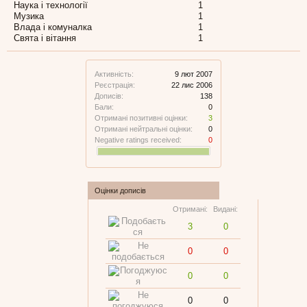
Наука і технології
1
Музика
1
Влада і комуналка
1
Свята і вітання
1
Активність:
9 лют 2007
Реєстрація:
22 лис 2006
Дописів:
138
Бали:
0
Отримані позитивні оцінки:
3
Отримані нейтральні оцінки:
0
Negative ratings received:
0
Оцінки дописів
Отримані:
Видані:
3
0
0
0
0
0
0
0