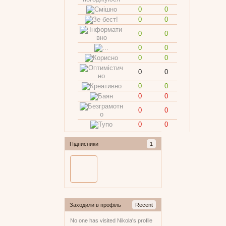
0
0
0
0
0
0
0
0
0
0
0
0
0
0
0
0
0
0
0
0
Підписники
1
Заходили в профіль
Recent
No one has visited Nikola's profile