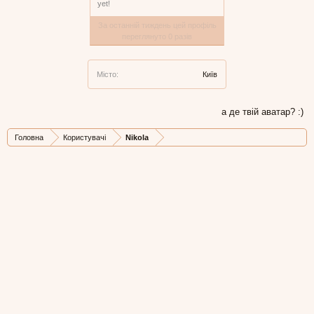
yet!
За останній тиждень цей профіль
переглянуто 0 разів
Місто:
Київ
а де твій аватар? :)
Головна
Користувачі
Nikola