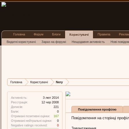
Головна
Форум
Блоги
Правила
Рекла
Користувачі
Видатні користувачі
Зараз на форумі
Нещодавня активність
Нові повідо
Nery
Well-Known Member
,
з
Львів
Остання активність Nery:
3 л
Дописів
Карма
Бали
Головна
Користувачі
Nery
221
167
0
Активність:
3 лют 2014
Реєстрація:
12 чер 2008
Дописів:
221
Повідомлення профілю
Бали:
0
Отримані позитивні оцінки:
167
Повідомлення на сторінці профіл
Отримані нейтральні оцінки:
0
Negative ratings received:
0
Завантаження...