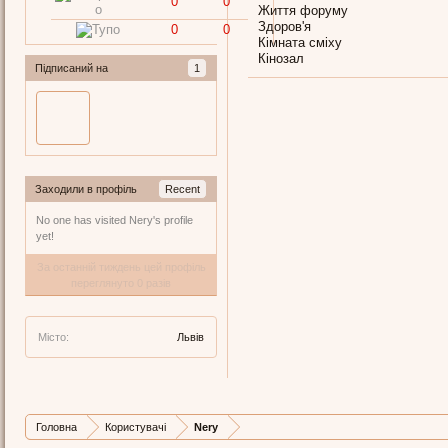
0
0
Життя форуму
Здоров'я
0
0
Кімната сміху
Кінозал
Підписаний на
1
Заходили в профіль
Recent
No one has visited Nery's profile
yet!
За останній тиждень цей профіль
переглянуто 0 разів
Місто:
Львів
Головна
Користувачі
Nery