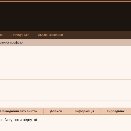
ма
Посиденьки
Львівські новини
млення профілю
ют 2014
Нещодавня активність
Дописи
Інформація
В розділах
ю Nery поки відсутні.