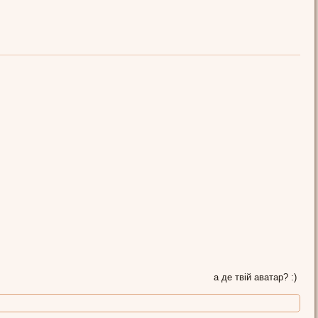
Галюсік
а де твій аватар? :)