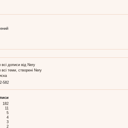
ений
 всі дописи від Nery
 всі теми, створені Nery
иска
2-582
писи
182
11
5
4
3
2