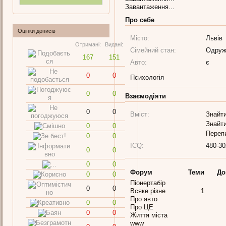
Завантаження...
Про себе
Оцінки дописів
Місто:
Львів
Отримані:
Видані:
Сімейний стан:
Одруж
167
151
Авто:
є
0
0
Психологія
0
0
Взаємодіяти
0
0
Вміст:
Знайти
Знайти
0
0
Переп
0
0
ICQ:
480-30
0
0
0
0
Форум
Теми
До
0
0
Піонертабір
0
0
Всяке різне
1
Про авто
0
0
Про ЦЕ
0
0
Життя міста
www