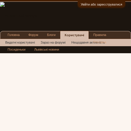
Увійти або зареєструватися
:)
Головна
Форум
Блоги
Правила
Користувачі
Реклама
Видатні користувачі
Зараз на форумі
Нещодавня активність
Посиденьки
Львівські новини
Нові повідомлення профілю