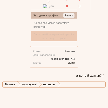
0
0
Заходили в профіль
Recent
No one has visited nazarster's
profile yet!
За останній тиждень цей профіль
переглянуто 0 разів
Стать:
Чоловіча
День народження:
9 сер 1984
(Вік: 41)
Місто:
Львів
а де твій аватар? :)
Головна
Користувачі
nazarster