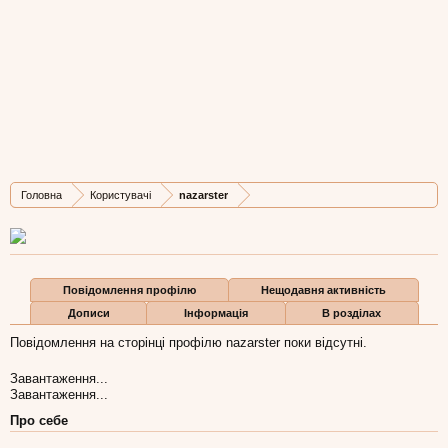
nazarster
New Member
, Чоловіча, 41,
з
Львів
Остання активність nazarster:
5 чер 2017
Дописів
Карма
Бали
Головна
Користувачі
nazarster
0
0
0
Повідомлення профілю
Нещодавня активність
Дописи
Інформація
В розділах
Повідомлення на сторінці профілю nazarster поки відсутні.
Завантаження...
Завантаження...
Про себе