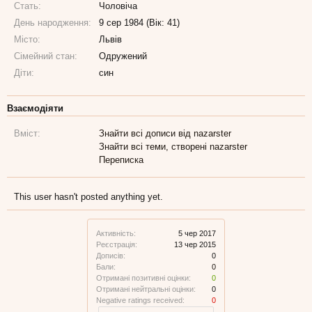
Стать:
Чоловіча
День народження:
9 сер 1984 (Вік: 41)
Місто:
Львів
Сімейний стан:
Одружений
Діти:
син
Взаємодіяти
Вміст:
Знайти всі дописи від nazarster
Знайти всі теми, створені nazarster
Переписка
This user hasn't posted anything yet.
Активність:
5 чер 2017
Реєстрація:
13 чер 2015
Дописів:
0
Бали:
0
Отримані позитивні оцінки:
0
Отримані нейтральні оцінки:
0
Negative ratings received:
0