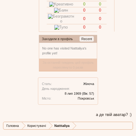
0
0
0
0
0
0
0
0
Заходили в профіль
Recent
No one has visited Natttaliya's
profile yet!
За останній тиждень цей профіль
переглянуто 0 разів
Стать:
Жіноча
День народження:
8 лип 1969
(Вік: 57)
Місто:
Покровськ
а де твій аватар? :)
Головна
Користувачі
Natttaliya