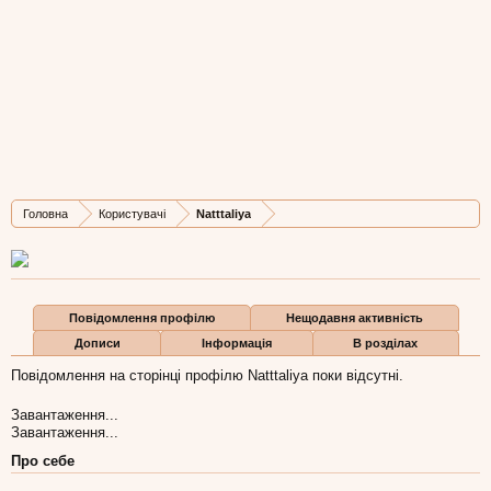
Natttaliya
New Member
, Жіноча, 57,
з
Покровськ
Остання активність Natttaliya:
9 гру 2019
Дописів
Карма
Бали
Головна
Користувачі
Natttaliya
1
0
1
Повідомлення профілю
Нещодавня активність
Дописи
Інформація
В розділах
Повідомлення на сторінці профілю Natttaliya поки відсутні.
Завантаження...
Завантаження...
Про себе