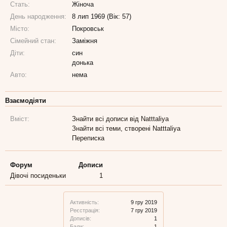
Стать:
Жіноча
День народження:
8 лип 1969 (Вік: 57)
Місто:
Покровськ
Сімейний стан:
Заміжня
Діти:
син
донька
Авто:
нема
Взаємодіяти
Вміст:
Знайти всі дописи від Natttaliya
Знайти всі теми, створені Natttaliya
Переписка
Форум
Дописи
Дівочі посиденьки
1
Активність:
9 гру 2019
Реєстрація:
7 гру 2019
Дописів:
1
Бали:
1