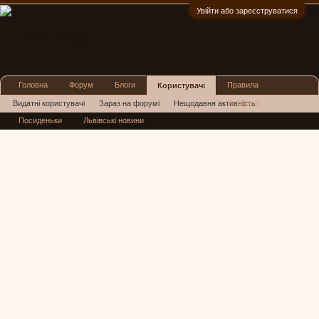
Увійти або зареєструватися
:)
Головна
Форум
Блоги
Правила
Користувачі
Реклама
Видатні користувачі
Зараз на форумі
Нещодавня активність
Посиденьки
Львівські новини
Нові повідомлення профілю