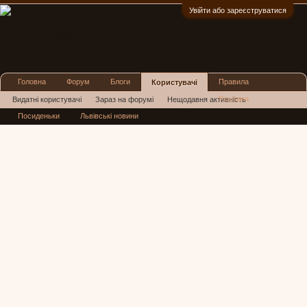
Увійти або зареєструватися
:)
Головна
Форум
Блоги
Правила
Користувачі
Реклама
Видатні користувачі
Зараз на форумі
Нещодавня активність
Посиденьки
Львівські новини
Нові повідомлення профілю