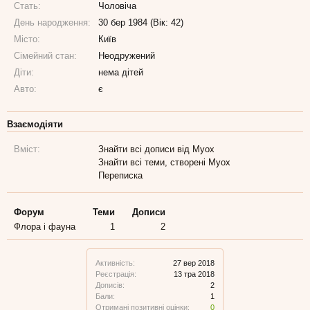
Стать:
Чоловіча
День народження:
30 бер 1984 (Вік: 42)
Місто:
Київ
Сімейний стан:
Неодружений
Діти:
нема дітей
Авто:
є
Взаємодіяти
Вміст:
Знайти всі дописи від Myox
Знайти всі теми, створені Myox
Переписка
Форум
Теми
Дописи
Флора і фауна
1
2
Активність:
27 вер 2018
Реєстрація:
13 тра 2018
Дописів:
2
Бали:
1
Отримані позитивні оцінки:
0