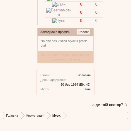
0
0
0
0
0
0
Заходили в профіль
Recent
No one has visited Myox's profile
yet!
За останній тиждень цей профіль
переглянуто 0 разів
Стать:
Чоловіча
День народження:
30 бер 1984
(Вік: 42)
Місто:
Київ
а де твій аватар? :)
Головна
Користувачі
Myox