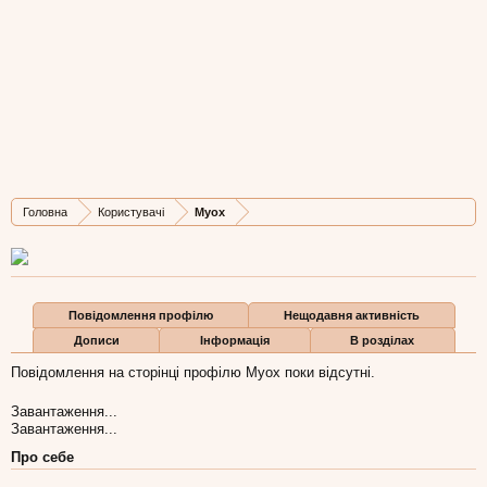
Myox
New Member
, Чоловіча, 42,
з
Київ
Остання активність Myox:
27 вер 2018
Дописів
Карма
Бали
Головна
Користувачі
Myox
2
0
1
Повідомлення профілю
Нещодавня активність
Дописи
Інформація
В розділах
Повідомлення на сторінці профілю Myox поки відсутні.
Завантаження...
Завантаження...
Про себе