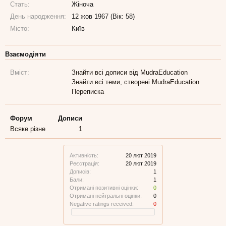
Стать:
Жіноча
День народження:
12 жов 1967 (Вік: 58)
Місто:
Київ
Взаємодіяти
Вміст:
Знайти всі дописи від MudraEducation
Знайти всі теми, створені MudraEducation
Переписка
Форум
Дописи
Всяке різне
1
Активність:
20 лют 2019
Реєстрація:
20 лют 2019
Дописів:
1
Бали:
1
Отримані позитивні оцінки:
0
Отримані нейтральні оцінки:
0
Negative ratings received:
0