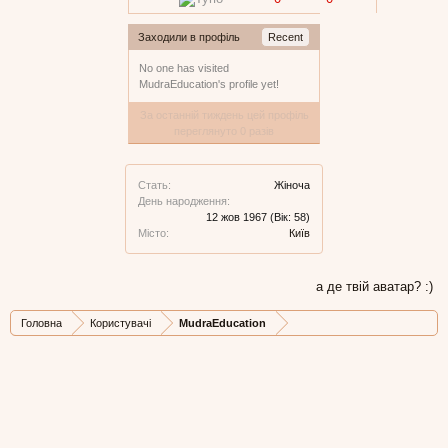
Заходили в профіль
Recent
No one has visited
MudraEducation's profile yet!
За останній тиждень цей профіль
переглянуто 0 разів
Стать:
Жіноча
День народження:
12 жов 1967
(Вік: 58)
Місто:
Київ
а де твій аватар? :)
Головна
Користувачі
MudraEducation