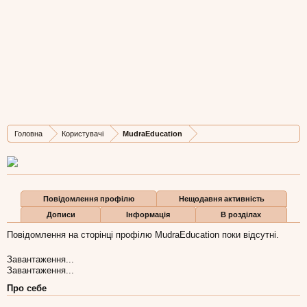
MudraEducation
New Member
, Жіноча, 58,
з
Київ
Остання активність MudraEducation:
20 лют 2019
Дописів
Карма
Бали
Головна
Користувачі
MudraEducation
1
0
1
Повідомлення профілю
Нещодавня активність
Дописи
Інформація
В розділах
Повідомлення на сторінці профілю MudraEducation поки відсутні.
Завантаження...
Завантаження...
Про себе