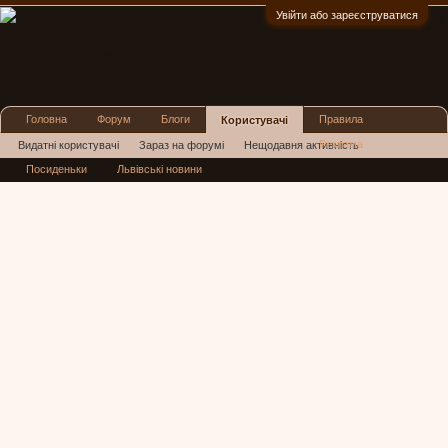
Увійти або зареєструватися
:)
Головна
Форум
Блоги
Правила
Користувачі
Реклама
Видатні користувачі
Зараз на форумі
Нещодавня активність
Посиденьки
Львівські новини
Нові повідомлення профілю