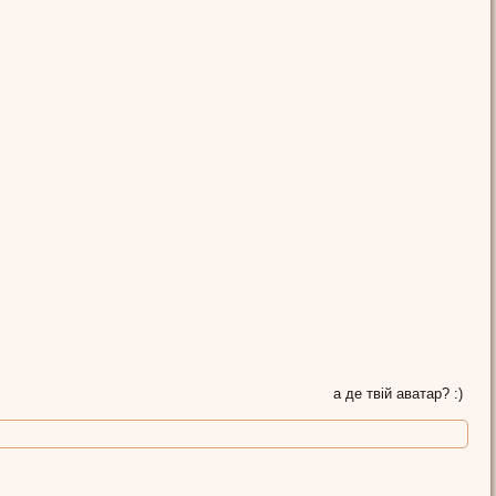
Komforto
а де твій аватар? :)