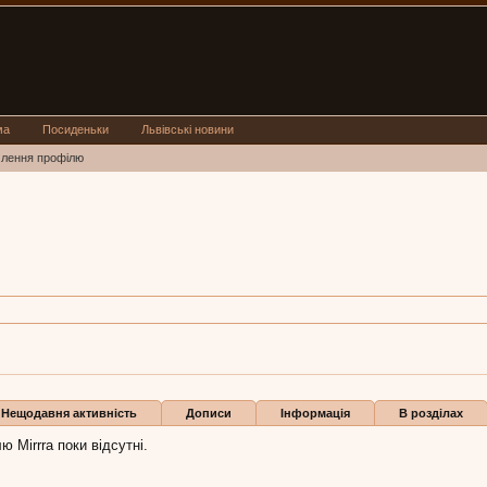
ма
Посиденьки
Львівські новини
млення профілю
ьвів
5 гру 2021
Нещодавня активність
Дописи
Інформація
В розділах
 Mirrra поки відсутні.