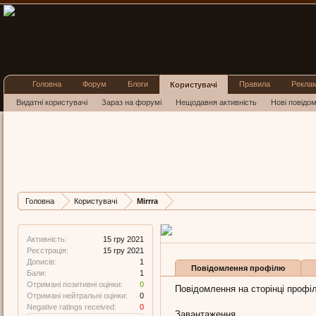
Головна
Форум
Блоги
Правила
Рекла
Користувачі
Видатні користувачі
Зараз на форумі
Нещодавня активність
Нові повідо
Mirrra
New Member
, Жіноча, 36,
з
Л
Остання активність Mirrra:
1
Дописів
Карма
Бали
Головна
Користувачі
Mirrra
1
0
1
Активність:
15 гру 2021
Реєстрація:
15 гру 2021
Дописів:
1
Повідомлення профілю
Бали:
1
Отримані позитивні оцінки:
0
Повідомлення на сторінці профілю
Отримані нейтральні оцінки:
0
Negative ratings received:
0
Завантаження...