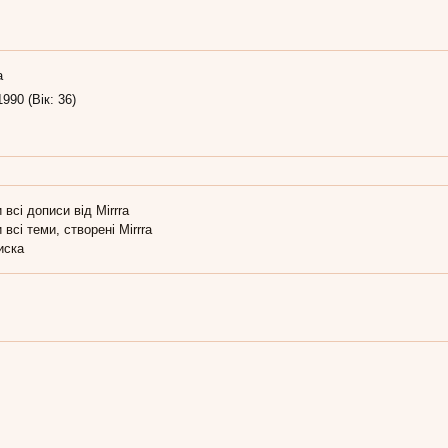
а
1990 (Вік: 36)
 всі дописи від Mirrra
 всі теми, створені Mirrra
иска