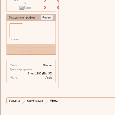
0
0
0
0
Заходили в профіль
Recent
1
times
За останній тиждень цей профіль
переглянуто 1 разів
Стать:
Жіноча
День народження:
3 чер 1990
(Вік: 36)
Місто:
Львів
Головна
Користувачі
Mirrra