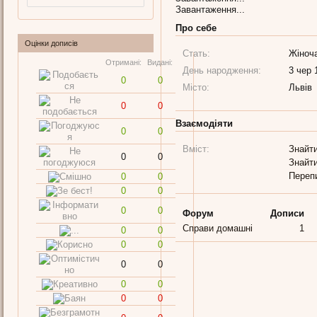
Завантаження...
Про себе
Оцінки дописів
Стать:
Жіноч
Отримані:
Видані:
День народження:
3 чер 
0
0
Місто:
Львів
0
0
Взаємодіяти
0
0
Вміст:
Знайти
0
0
Знайти
Переп
0
0
0
0
0
0
Форум
Дописи
Справи домашні
1
0
0
0
0
0
0
0
0
0
0