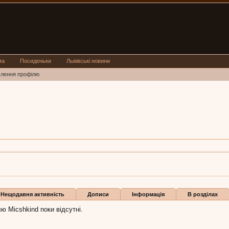
ма
Посиденьки
Львівські новини
млення профілю
d
3,
з
Львов
shkind:
1 бер 2015
ли
Нещодавня активність
Дописи
Інформація
В розділах
ю Micshkind поки відсутні.