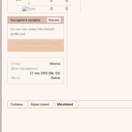
0
0
0
0
Заходили в профіль
Recent
No one has visited Micshkind's
profile yet!
За останній тиждень цей профіль
переглянуто 0 разів
Стать:
Жіноча
День народження:
12 чер 1963
(Вік: 63)
Місто:
Львов
Головна
Користувачі
Micshkind