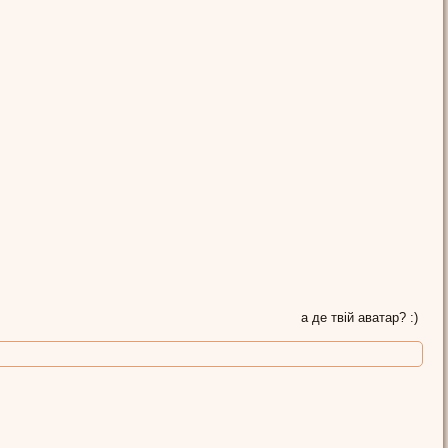
а де твій аватар? :)