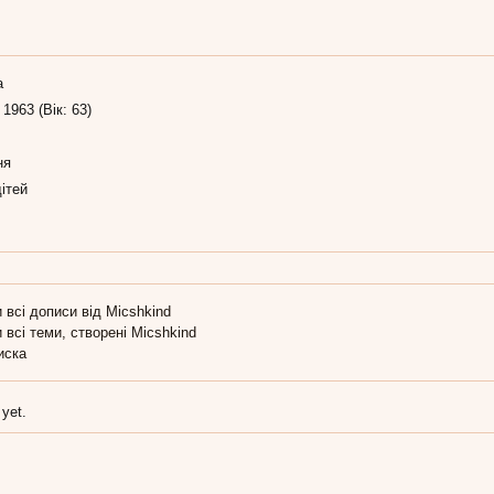
а
 1963 (Вік: 63)
ня
ітей
 всі дописи від Micshkind
 всі теми, створені Micshkind
иска
 yet.