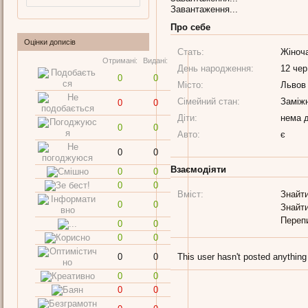
Завантаження...
Про себе
Оцінки дописів
Стать:
Жіноч
Отримані:
Видані:
День народження:
12 чер
0
0
Місто:
Львов
Сімейний стан:
Заміж
0
0
Діти:
нема д
0
0
Авто:
є
0
0
Взаємодіяти
0
0
0
0
Вміст:
Знайти
0
0
Знайти
Переп
0
0
0
0
0
0
This user hasn't posted anything
0
0
0
0