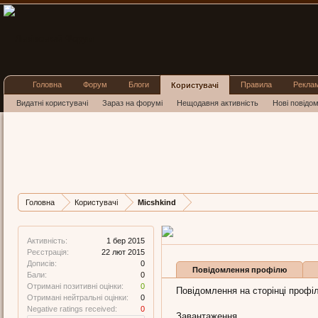
Головна
Форум
Блоги
Правила
Рекла
Користувачі
Видатні користувачі
Зараз на форумі
Нещодавня активність
Нові повідо
Micshkin
New Member
, Жіноча, 6
Остання активність Mic
Дописів
Карма
Ба
Головна
Користувачі
Micshkind
0
0
0
Активність:
1 бер 2015
Реєстрація:
22 лют 2015
Дописів:
0
Повідомлення профілю
Бали:
0
Отримані позитивні оцінки:
0
Повідомлення на сторінці профіл
Отримані нейтральні оцінки:
0
Negative ratings received:
0
Завантаження...