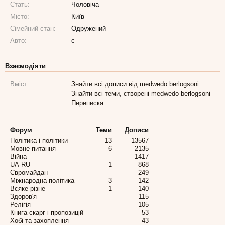
Стать:
Чоловіча
Місто:
Київ
Сімейний стан:
Одружений
Авто:
є
Взаємодіяти
Вміст:
Знайти всі дописи від medwedo berlogsoni
Знайти всі теми, створені medwedo berlogsoni
Переписка
Форум
Теми
Дописи
Політика і політики
13
13567
Мовне питання
6
2135
Війна
1417
UA-RU
1
868
Євромайдан
249
Міжнародна політика
3
142
Всяке різне
1
140
Здоров'я
115
Релігія
105
Книга скарг і пропозицій
53
Хобі та захоплення
43