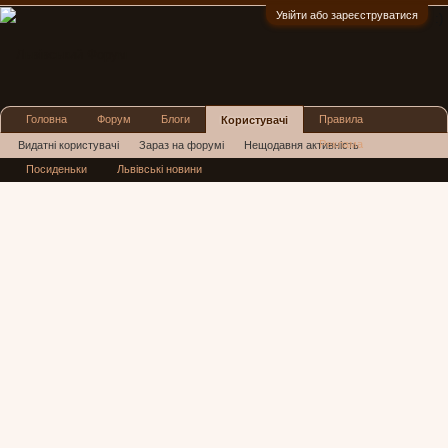
Увійти або зареєструватися
:)
Головна
Форум
Блоги
Правила
Користувачі
Реклама
Видатні користувачі
Зараз на форумі
Нещодавня активність
Посиденьки
Львівські новини
Нові повідомлення профілю