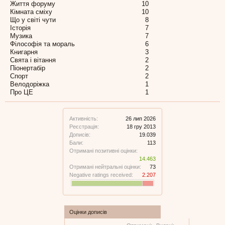
Життя форуму
10
Кімната сміху
10
Що у світі чути
8
Історія
7
Музика
7
Філософія та мораль
6
Книгарня
3
Свята і вітання
2
Піонертабір
2
Спорт
2
Велодоріжка
1
Про ЦЕ
1
Активність:
26 лип 2026
Реєстрація:
18 гру 2013
Дописів:
19.039
Бали:
113
Отримані позитивні оцінки:
14.463
Отримані нейтральні оцінки:
73
Negative ratings received:
2.207
Оцінки дописів