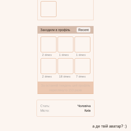
Заходили в профіль
Recent
2
times
1
times
1
times
2
times
18
times
7
times
За останній тиждень цей профіль
переглянуто 153 разів
Стать:
Чоловіча
Місто:
Київ
а де твій аватар? :)