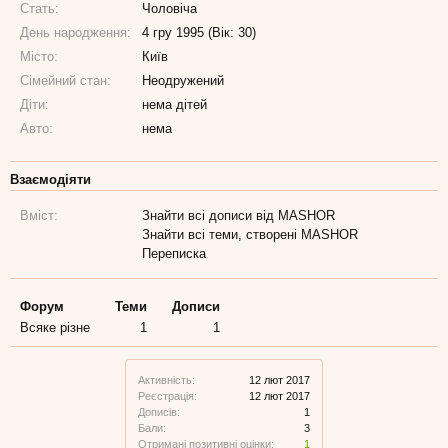
Стать:
Чоловіча
День народження:
4 гру 1995 (Вік: 30)
Місто:
Київ
Сімейний стан:
Неодружений
Діти:
нема дітей
Авто:
нема
Взаємодіяти
Вміст:
Знайти всі дописи від MASHOR
Знайти всі теми, створені MASHOR
Переписка
Форум
Теми
Дописи
Всяке різне
1
1
Активність:
12 лют 2017
Реєстрація:
12 лют 2017
Дописів:
1
Бали:
3
Отримані позитивні оцінки:
1