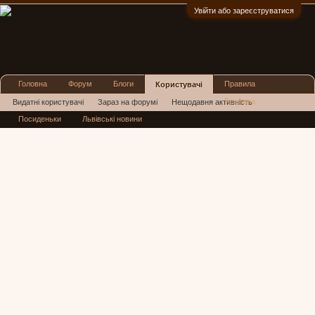
Увійти або зареєструватися
:)
Головна
Форум
Блоги
Правила
Користувачі
Реклама
Видатні користувачі
Зараз на форумі
Нещодавня активність
Посиденьки
Львівські новини
Нові повідомлення профілю