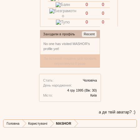
0
0
0
0
0
0
Заходили в профіль
Recent
No one has visited MASHOR's
profile yet!
За останній тиждень цей профіль
переглянуто 0 разів
Стать:
Чоловіча
День народження:
4 гру 1995
(Вік: 30)
Місто:
Київ
а де твій аватар? :)
Головна
Користувачі
MASHOR