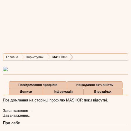
MASHOR
New Member
, Чоловіча, 30,
з
Київ
Остання активність MASHOR:
12 лют 2017
Дописів
Карма
Бали
Головна
Користувачі
MASHOR
1
1
3
Повідомлення профілю
Нещодавня активність
Дописи
Інформація
В розділах
Повідомлення на сторінці профілю MASHOR поки відсутні.
Завантаження...
Завантаження...
Про себе