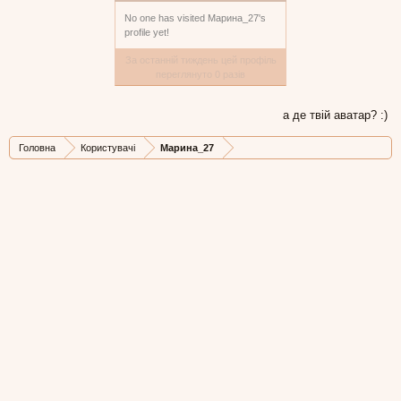
No one has visited Марина_27's
profile yet!
За останній тиждень цей профіль
переглянуто 0 разів
а де твій аватар? :)
Головна
Користувачі
Марина_27