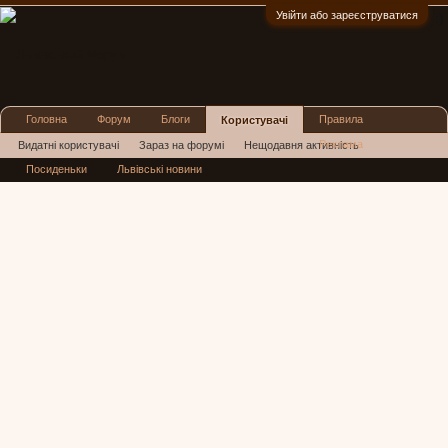
Увійти або зареєструватися
:)
Головна
Форум
Блоги
Правила
Користувачі
Реклама
Видатні користувачі
Зараз на форумі
Нещодавня активність
Посиденьки
Львівські новини
Нові повідомлення профілю