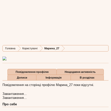
Марина_27
New Member
Остання активність Марина_27:
26 чер 2011
Дописів
Карма
Бали
Головна
Користувачі
Марина_27
1
0
0
Повідомлення профілю
Нещодавня активність
Дописи
Інформація
В розділах
Повідомлення на сторінці профілю Марина_27 поки відсутні.
Завантаження...
Завантаження...
Про себе