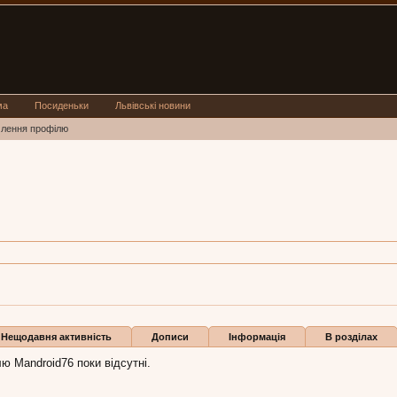
ма
Посиденьки
Львівські новини
млення профілю
d76
android76:
22 лют 2008
Бали
0
Нещодавня активність
Дописи
Інформація
В розділах
ю Mandroid76 поки відсутні.