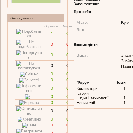
Завантаження...
Про себе
Оцінки дописів
Місто:
Kyiv
Отримані:
Видані:
Діти:
1
0
0
0
Взаємодіяти
0
0
Вміст:
Знайти
Знайти
0
0
Переп
0
0
0
0
Форум
Теми
0
0
Комп'ютери
1
Історія
0
0
Наука і технології
1
0
0
Новий сайт
1
0
0
0
0
0
0