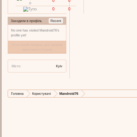
0
0
0
0
Заходили в профіль
Recent
No one has visited Mandroid76's
profile yet!
За останній тиждень цей профіль
переглянуто 0 разів
Місто:
Kyiv
Головна
Користувачі
Mandroid76