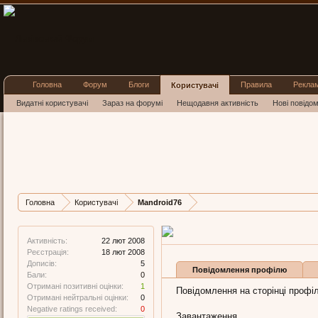
Головна
Форум
Блоги
Правила
Рекла
Користувачі
Видатні користувачі
Зараз на форумі
Нещодавня активність
Нові повідо
Mandroi
Member
,
з
Kyiv
Остання активність M
Дописів
Карма
Головна
Користувачі
Mandroid76
5
1
Активність:
22 лют 2008
Реєстрація:
18 лют 2008
Дописів:
5
Повідомлення профілю
Бали:
0
Отримані позитивні оцінки:
1
Повідомлення на сторінці профіл
Отримані нейтральні оцінки:
0
Negative ratings received:
0
Завантаження...