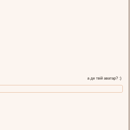
а де твій аватар? :)