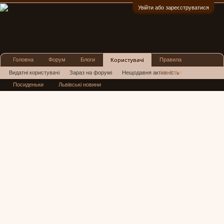
Увійти або зареєструватися
:)
Головна
Форум
Блоги
Правила
Користувачі
Реклама
Видатні користувачі
Зараз на форумі
Нещодавня активність
Посиденьки
Львівські новини
Нові повідомлення профілю