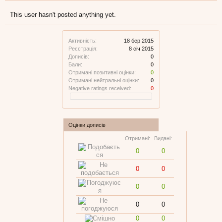
This user hasn't posted anything yet.
Активність:
18 бер 2015
Реєстрація:
8 січ 2015
Дописів:
0
Бали:
0
Отримані позитивні оцінки:
0
Отримані нейтральні оцінки:
0
Negative ratings received:
0
Оцінки дописів
Отримані:
Видані:
0
0
0
0
0
0
0
0
0
0