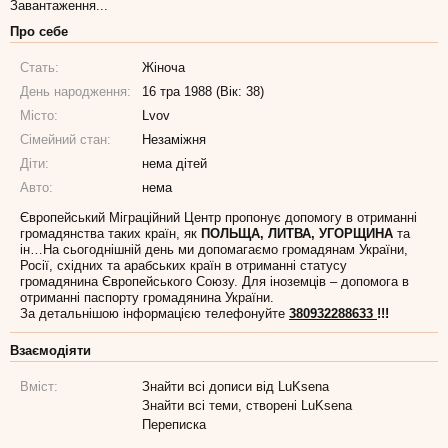
Завантаження...
Про себе
Стать:
Жіноча
День народження:
16 тра 1988 (Вік: 38)
Місто:
Lvov
Сімейний стан:
Незаміжня
Діти:
нема дітей
Авто:
нема
Європейський Міграційний Центр пропонує допомогу в отриманні
громадянства таких країн, як
ПОЛЬЩА, ЛИТВА, УГОРЩИНА
та
ін…На сьогоднішній день ми допомагаємо громадянам України,
Росії, східних та арабських країн в отриманні статусу
громадянина Європейського Союзу. Для іноземців – допомога в
отриманні паспорту громадянина України.
За детальнішою інформацією телефонуйте
380932288633
!!!
Взаємодіяти
Вміст:
Знайти всі дописи від LuKsena
Знайти всі теми, створені LuKsena
Переписка