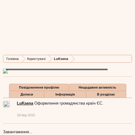
LuKsena
New Member
, Жіноча, 38,
з
Lvov
Оформлення громадянства країн ЄС.
18 бер 2015
Остання активність LuKsena:
18 бер 2015
Головна
Користувачі
LuKsena
Дописів
Карма
Бали
0
0
0
Повідомлення профілю
Нещодавня активність
Дописи
Інформація
В розділах
LuKsena
Оформлення громадянства країн ЄС.
18 бер 2015
Завантаження...