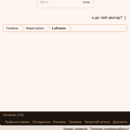
Місто:
Lvov
а де твій аватар? :)
Головна
Користувачі
LuKsena
Ukrainian (UA)
Львівські новини
Посиденьки
Реклама
Правила
Зворотній зв'язок
Допомога
Умови і правила
Політика конфіденційності