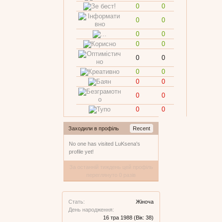
0
0
0
0
0
0
0
0
0
0
0
0
0
0
0
0
0
0
Заходили в профіль
Recent
No one has visited LuKsena's
profile yet!
За останній тиждень цей профіль
переглянуто 0 разів
Стать:
Жіноча
День народження:
16 тра 1988
(Вік: 38)