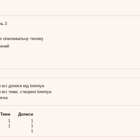
нь 3
ю опалювальну техніку
ений
 всі дописи від loreniya
 всі теми, створені loreniya
иска
Теми
Дописи
1
1
1
1
1