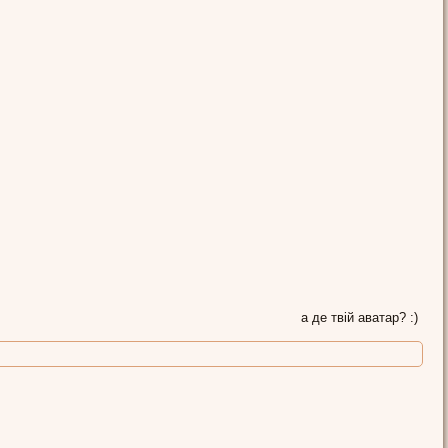
а де твій аватар? :)