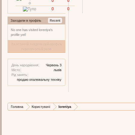
0
0
0
0
Заходили в профіль
Recent
No one has visited loreniya's
profile yet!
За останній тиждень цей профіль
переглянуто 0 разів
День народження:
Червень 3
Місто:
львів
Рід занять:
продаю опалювальну техніку
Головна
Користувачі
loreniya