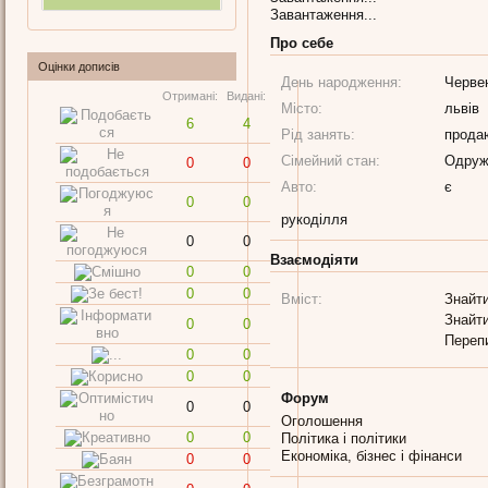
Завантаження...
Про себе
Оцінки дописів
День народження:
Черве
Отримані:
Видані:
Місто:
львів
6
4
Рід занять:
прода
Сімейний стан:
Одруж
0
0
Авто:
є
0
0
рукоділля
0
0
Взаємодіяти
0
0
0
0
Вміст:
Знайти
Знайти
0
0
Переп
0
0
0
0
Форум
0
0
Оголошення
0
0
Політика і політики
Економіка, бізнес і фінанси
0
0