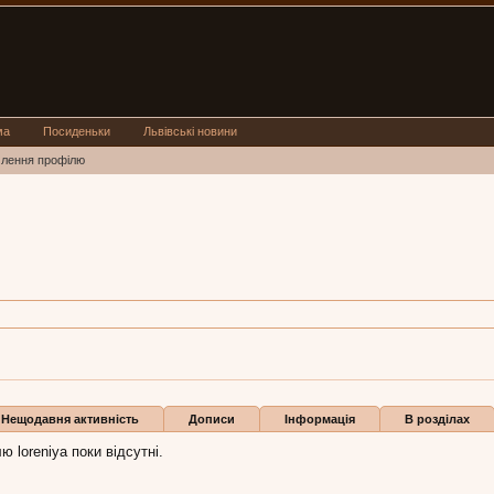
ма
Посиденьки
Львівські новини
млення профілю
ya:
4 бер 2013
Нещодавня активність
Дописи
Інформація
В розділах
 loreniya поки відсутні.