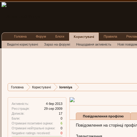
Головна
Форум
Блоги
Правила
Рекла
Користувачі
Видатні користувачі
Зараз на форумі
Нещодавня активність
Нові повідо
loreniya
Member
,
з
львів
Остання активність loreni
Дописів
Карма
Бали
Головна
Користувачі
loreniya
17
6
0
Активність:
4 бер 2013
Реєстрація:
29 сер 2009
Дописів:
17
Повідомлення профілю
Бали:
0
Отримані позитивні оцінки:
6
Повідомлення на сторінці профілю
Отримані нейтральні оцінки:
0
Negative ratings received:
0
Завантаження...