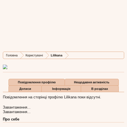
Lilikana
Well-Known Member
,
з
Карнатака
Остання активність Lilikana:
4 вер 2014
Дописів
Карма
Бали
Головна
Користувачі
Lilikana
101
163
0
Повідомлення профілю
Нещодавня активність
Дописи
Інформація
В розділах
Повідомлення на сторінці профілю Lilikana поки відсутні.
Завантаження...
Завантаження...
Про себе