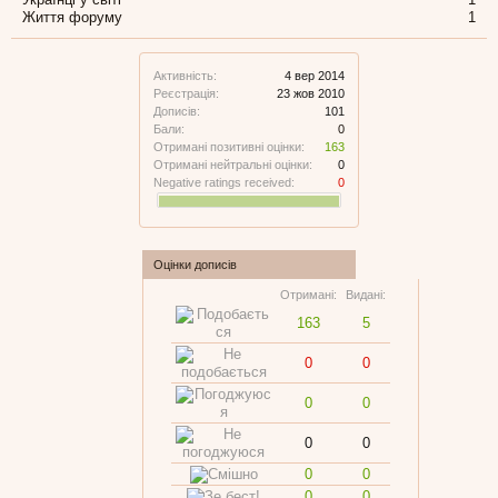
Життя форуму
1
Активність:
4 вер 2014
Реєстрація:
23 жов 2010
Дописів:
101
Бали:
0
Отримані позитивні оцінки:
163
Отримані нейтральні оцінки:
0
Negative ratings received:
0
Оцінки дописів
Отримані:
Видані:
163
5
0
0
0
0
0
0
0
0
0
0