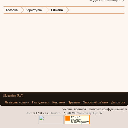
Головна
Користувачі
Lilikana
Ukrainian (UA)
Львівські новини
Посиденьки
Реклама
Правила
Зворотній зв'язок
Допомога
Умови і правила
Політика конфіденційності
Час:
0,1781 сек.
Пам'ять:
7,676 МБ
Запитів до БД:
37