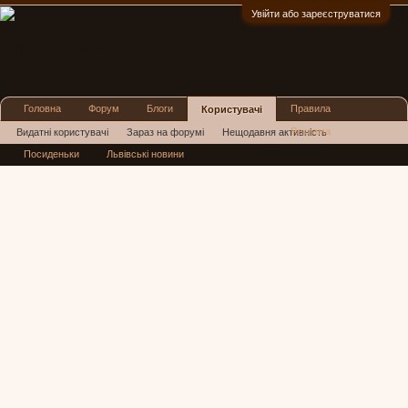
Увійти або зареєструватися
:)
Головна
Форум
Блоги
Правила
Користувачі
Реклама
Видатні користувачі
Зараз на форумі
Нещодавня активність
Посиденьки
Львівські новини
Нові повідомлення профілю