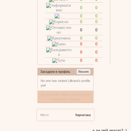
0
0
0
0
0
0
0
0
0
0
0
0
0
0
0
0
Заходили в профіль
Recent
No one has visited Lilikana's profile
yet!
За останній тиждень цей профіль
переглянуто 0 разів
Місто:
Карнатака
а де твій аватар? :)