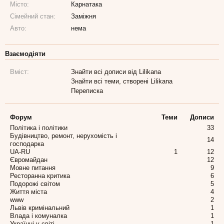
Місто:
Карнатака
Сімейний стан:
Заміжня
Авто:
нема
Взаємодіяти
Вміст:
Знайти всі дописи від Lilikana
Знайти всі теми, створені Lilikana
Переписка
Форум
Теми
Дописи
Політика і політики
33
Будівництво, ремонт, нерухомість і
14
господарка
UA-RU
1
12
Євромайдан
12
Мовне питання
9
Ресторанна критика
6
Подорожі світом
5
Життя міста
4
www
2
Львів кримінальний
1
Влада і комуналка
1
Українці у світі
1