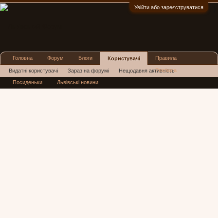
Увійти або зареєструватися
:)
Головна
Форум
Блоги
Правила
Користувачі
Реклама
Видатні користувачі
Зараз на форумі
Нещодавня активність
Посиденьки
Львівські новини
Нові повідомлення профілю