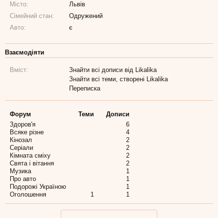
Місто:
Львів
Сімейний стан:
Одружений
Авто:
є
Взаємодіяти
Вміст:
Знайти всі дописи від Likalika
Знайти всі теми, створені Likalika
Переписка
Форум
Теми
Дописи
Здоров'я
6
Всяке різне
4
Кінозал
2
Серіали
2
Кімната сміху
2
Свята і вітання
2
Музика
1
Про авто
1
Подорожі Україною
1
Оголошення
1
1