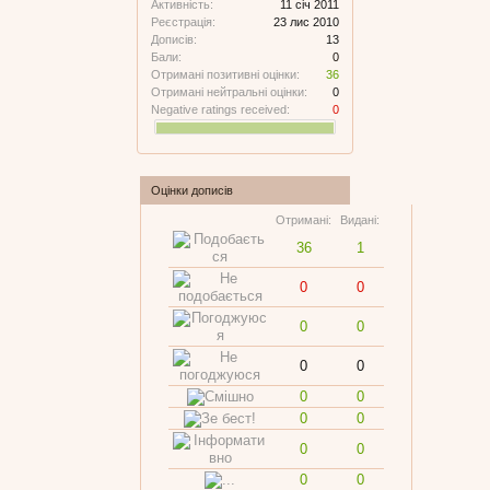
Активність:
11 січ 2011
Реєстрація:
23 лис 2010
Дописів:
13
Бали:
0
Отримані позитивні оцінки:
36
Отримані нейтральні оцінки:
0
Negative ratings received:
0
Оцінки дописів
Отримані:
Видані:
36
1
0
0
0
0
0
0
0
0
0
0
0
0
0
0