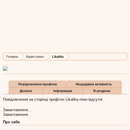
Likalika
Member
,
з
Львів
Остання активність Likalika:
11 січ 2011
Дописів
Карма
Бали
Головна
Користувачі
Likalika
13
36
0
Повідомлення профілю
Нещодавня активність
Дописи
Інформація
В розділах
Повідомлення на сторінці профілю Likalika поки відсутні.
Завантаження...
Завантаження...
Про себе