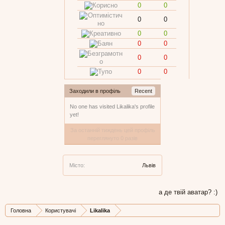
0
0
0
0
0
0
0
0
0
0
0
0
Заходили в профіль
Recent
No one has visited Likalika's profile
yet!
За останній тиждень цей профіль
переглянуто 0 разів
Місто:
Львів
а де твій аватар? :)
Головна
Користувачі
Likalika