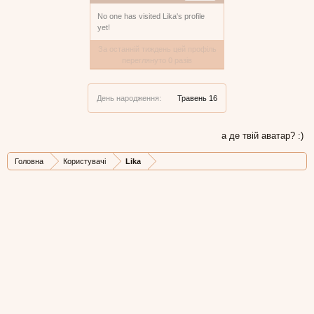
No one has visited Lika's profile
yet!
За останній тиждень цей профіль
переглянуто 0 разів
День народження:
Травень 16
а де твій аватар? :)
Головна
Користувачі
Lika