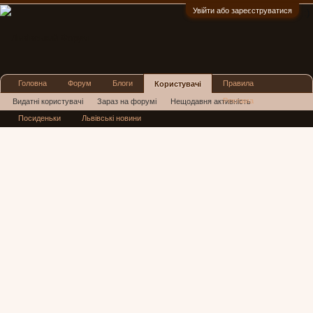
Увійти або зареєструватися
:)
Головна
Форум
Блоги
Правила
Користувачі
Реклама
Видатні користувачі
Зараз на форумі
Нещодавня активність
Посиденьки
Львівські новини
Нові повідомлення профілю