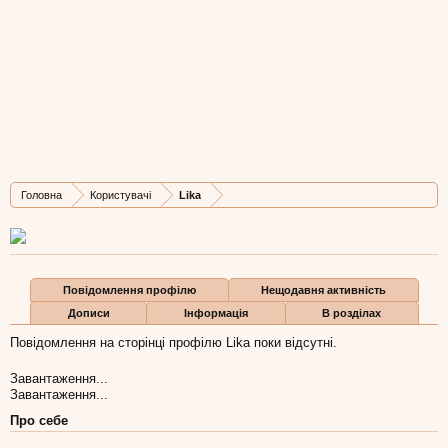
Lika
New Member
Остання активність Lika:
30 вер 2009
Дописів
Карма
Бали
Головна
Користувачі
Lika
0
0
0
Повідомлення профілю
Нещодавня активність
Дописи
Інформація
В розділах
Повідомлення на сторінці профілю Lika поки відсутні.
Завантаження...
Завантаження...
Про себе