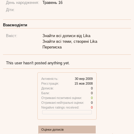
День народження:
Травень 16
Діти:
Взаємодіяти
Вміст:
Знайти всі дописи від Lika
Знайти всі теми, створені Lika
Переписка
This user hasn't posted anything yet.
Активність:
30 вер 2009
Реєстрація:
15 жов 2008
Дописів:
0
Бали:
0
Отримані позитивні оцінки:
0
Отримані нейтральні оцінки:
0
Negative ratings received:
0
Оцінки дописів