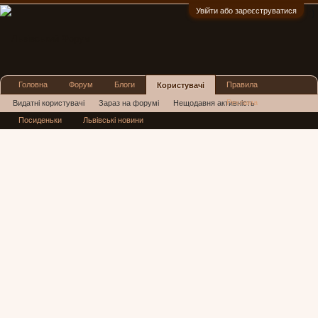
Увійти або зареєструватися
:)
Головна
Форум
Блоги
Правила
Користувачі
Реклама
Видатні користувачі
Зараз на форумі
Нещодавня активність
Посиденьки
Львівські новини
Нові повідомлення профілю