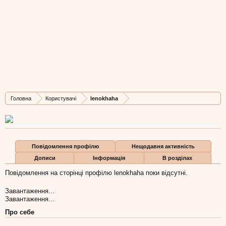
lenokhaha
New Member
, Жіноча, 29,
з
Чортків
Остання активність lenokhaha:
12 гру 2018
Дописів
Карма
Бали
Головна
Користувачі
lenokhaha
4
0
1
Повідомлення профілю
Нещодавня активність
Дописи
Інформація
В розділах
Повідомлення на сторінці профілю lenokhaha поки відсутні.
Завантаження...
Завантаження...
Про себе