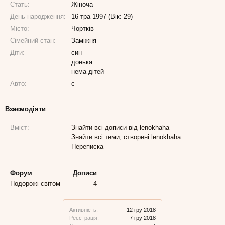
Стать:
Жіноча
День народження:
16 тра 1997 (Вік: 29)
Місто:
Чортків
Сімейний стан:
Заміжня
Діти:
син
донька
нема дітей
Авто:
є
Взаємодіяти
Вміст:
Знайти всі дописи від lenokhaha
Знайти всі теми, створені lenokhaha
Переписка
Форум
Дописи
Подорожі світом
4
Активність:
12 гру 2018
Реєстрація:
7 гру 2018