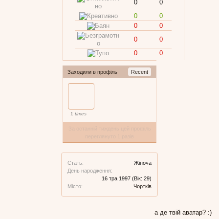
0
0
0
0
0
0
0
0
0
0
Заходили в профіль
Recent
1
times
За останній тиждень цей профіль
переглянуто 1 разів
Стать:
Жіноча
День народження:
16 тра 1997
(Вік: 29)
Місто:
Чортків
а де твій аватар? :)