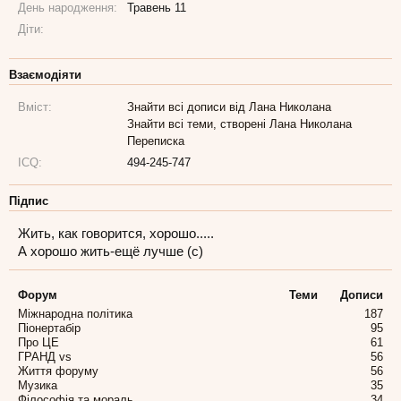
День народження:
Травень 11
Діти:
Взаємодіяти
Вміст:
Знайти всі дописи від Лана Николана
Знайти всі теми, створені Лана Николана
Переписка
ICQ:
494-245-747
Підпис
Жить, как говорится, хорошо.....
А хорошо жить-ещё лучше (с)
Форум
Теми
Дописи
Міжнародна політика
187
Піонертабір
95
Про ЦЕ
61
ГРАНД vs
56
Життя форуму
56
Музика
35
Філософія та мораль
34