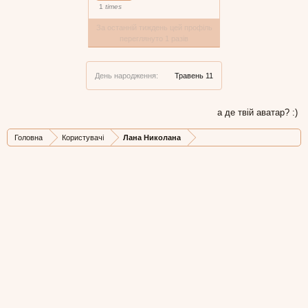
1
times
За останній тиждень цей профіль
переглянуто 1 разів
День народження:
Травень 11
а де твій аватар? :)
Головна
Користувачі
Лана Николана