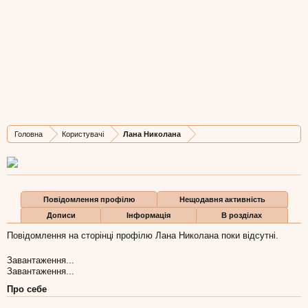
Лана Николана
Well-Known Member
Остання активність Лана Николана:
25 лип 2014
Дописів
Карма
Бали
Головна
Користувачі
Лана Николана
564
3
0
Повідомлення профілю
Нещодавня активність
Дописи
Інформація
В розділах
Повідомлення на сторінці профілю Лана Николана поки відсутні.
Завантаження...
Завантаження...
Про себе