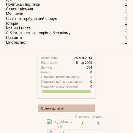
Політика і політики
1
Свята і вітання
1
Мультики
1
Санкт-Петербурзький форум
1
Історія
1
Країни і міста
1
Лібертаріанство, теорія лібералізму
1
Про авто
1
Мистецтво
1
Активність:
25 лип 2014
Реєстрація:
5 чер 2009
Дописів:
564
Бали:
0
Отримані позитивні оцінки:
3
Отримані нейтральні оцінки:
0
Negative ratings received:
0
Оцінки дописів
Отримані:
Видані:
3
0