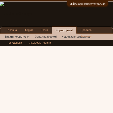
Увійти або зареєструватися
:)
Головна
Форум
Блоги
Правила
Користувачі
Реклама
Видатні користувачі
Зараз на форумі
Нещодавня активність
Посиденьки
Львівські новини
Нові повідомлення профілю