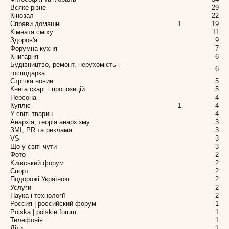
Всяке різне
29
Кінозал
22
Справи домашні
1
19
Кімната сміху
11
Здоров'я
9
Форумна кухня
7
Книгарня
6
Будівництво, ремонт, нерухомість і
6
господарка
Стрічка новин
5
Книга скарг і пропозицій
5
Персона
4
Куплю
1
4
У світі тварин
4
Анархія, теорія анархізму
3
ЗМІ, PR та реклама
3
VS
3
Що у світі чути
3
Фото
2
Київський форум
2
Спорт
2
Подорожі Україною
2
Услуги
2
Наука і технології
2
Россия | российский форум
1
Polska | polskie forum
1
Телефонія
1
Діти
1