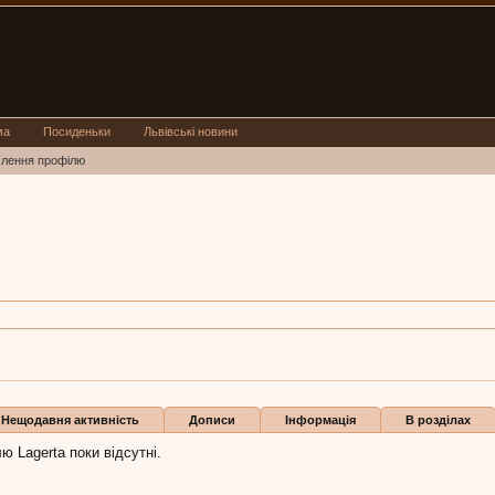
ма
Посиденьки
Львівські новини
млення профілю
Львів
a:
23 лип 2015
Нещодавня активність
Дописи
Інформація
В розділах
ю Lagerta поки відсутні.