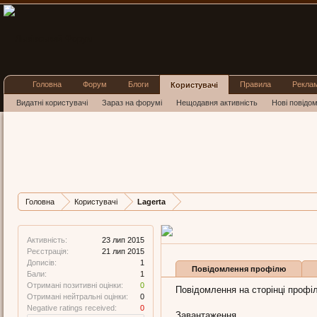
Головна
Форум
Блоги
Правила
Рекла
Користувачі
Видатні користувачі
Зараз на форумі
Нещодавня активність
Нові повідо
Lagerta
New Member
, Жіноча, 37,
з
Остання активність Lagert
Дописів
Карма
Бали
Головна
Користувачі
Lagerta
1
0
1
Активність:
23 лип 2015
Реєстрація:
21 лип 2015
Дописів:
1
Повідомлення профілю
Бали:
1
Отримані позитивні оцінки:
0
Повідомлення на сторінці профіл
Отримані нейтральні оцінки:
0
Negative ratings received:
0
Завантаження...