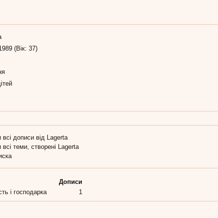
а
1989 (Вік: 37)
ня
ітей
 всі дописи від Lagerta
 всі теми, створені Lagerta
иска
Дописи
сть і господарка
1