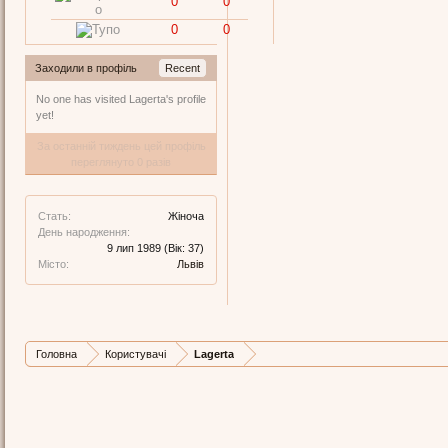
0
0
0
0
Заходили в профіль
Recent
No one has visited Lagerta's profile
yet!
За останній тиждень цей профіль
переглянуто 0 разів
Стать:
Жіноча
День народження:
9 лип 1989
(Вік: 37)
Місто:
Львів
Головна
Користувачі
Lagerta