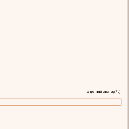
а де твій аватар? :)