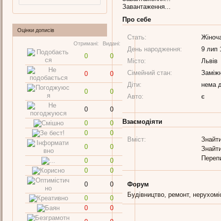
Завантаження...
Про себе
Оцінки дописів
Стать:
Жіноч
Отримані:
Видані:
День народження:
9 лип 
0
0
Місто:
Львів
Сімейний стан:
Заміж
0
0
Діти:
нема д
0
0
Авто:
є
0
0
Взаємодіяти
0
0
0
0
Вміст:
Знайти
0
0
Знайти
Переп
0
0
0
0
0
0
Форум
Будівництво, ремонт, нерухомі
0
0
0
0