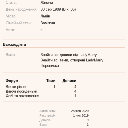
Стать:
Жіноча
День народження:
30 сер 1989 (Вік: 36)
Місто:
Львів
Сімейний стан:
Заміжня
Авто:
є
Взаємодіяти
Вміст:
Знайти всі дописи від LadyMarry
Знайти всі теми, створені LadyMarry
Переписка
Форум
Теми
Дописи
Всяке різне
1
4
Дівочі посиденьки
4
Хобі та захоплення
1
Активність:
28 жов 2020
Реєстрація:
1 лис 2019
Дописів:
9
Бали:
1