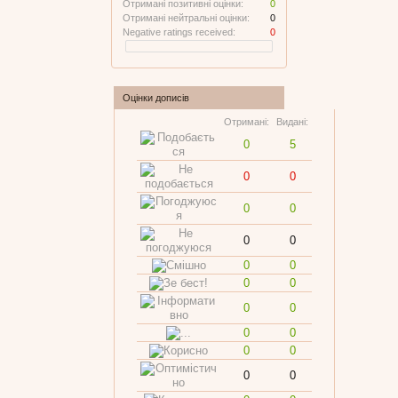
Отримані позитивні оцінки:
0
Отримані нейтральні оцінки:
0
Negative ratings received:
0
Оцінки дописів
Отримані:
Видані:
0
5
0
0
0
0
0
0
0
0
0
0
0
0
0
0
0
0
0
0