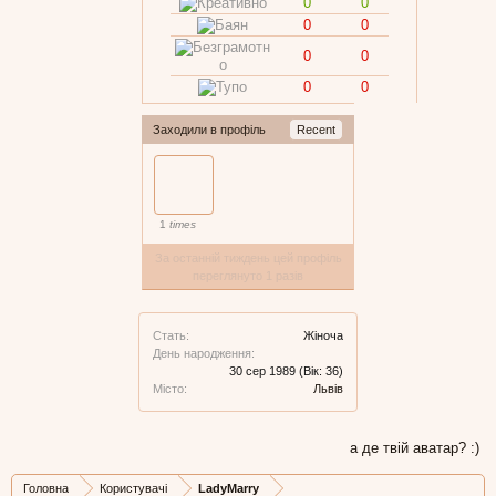
0
0
0
0
0
0
0
0
Заходили в профіль
Recent
1
times
За останній тиждень цей профіль
переглянуто 1 разів
Стать:
Жіноча
День народження:
30 сер 1989
(Вік: 36)
Місто:
Львів
а де твій аватар? :)
Головна
Користувачі
LadyMarry