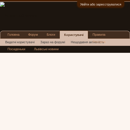
Увійти або зареєструватися
:)
Головна
Форум
Блоги
Правила
Користувачі
Реклама
Видатні користувачі
Зараз на форумі
Нещодавня активність
Посиденьки
Львівські новини
Нові повідомлення профілю