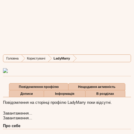
LadyMarry
Member
, Жіноча, 36,
з
Львів
Остання активність LadyMarry:
28 жов 2020
Дописів
Карма
Бали
Головна
Користувачі
LadyMarry
9
0
1
Повідомлення профілю
Нещодавня активність
Дописи
Інформація
В розділах
Повідомлення на сторінці профілю LadyMarry поки відсутні.
Завантаження...
Завантаження...
Про себе