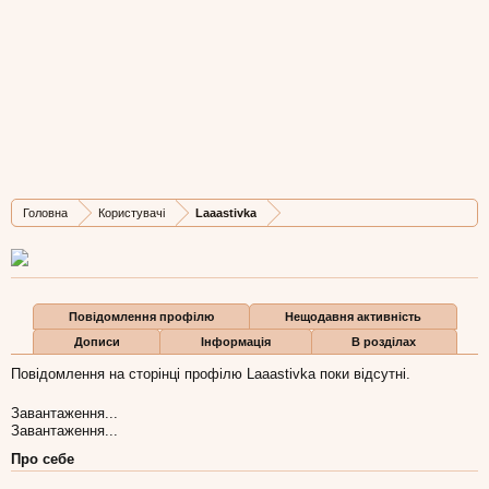
Laaastivka
New Member
, Жіноча, 38,
з
Львів
Остання активність Laaastivka:
11 кві 2016
Дописів
Карма
Бали
Головна
Користувачі
Laaastivka
0
0
0
Повідомлення профілю
Нещодавня активність
Дописи
Інформація
В розділах
Повідомлення на сторінці профілю Laaastivka поки відсутні.
Завантаження...
Завантаження...
Про себе