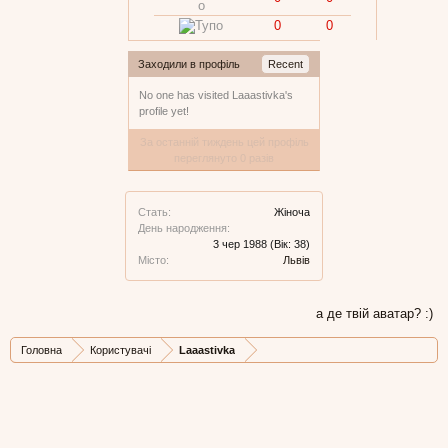
0
0
Заходили в профіль
Recent
No one has visited Laaastivka's
profile yet!
За останній тиждень цей профіль
переглянуто 0 разів
Стать:
Жіноча
День народження:
3 чер 1988
(Вік: 38)
Місто:
Львів
а де твій аватар? :)
Головна
Користувачі
Laaastivka