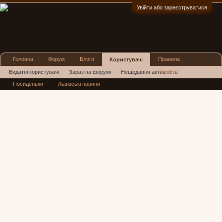
Увійти або зареєструватися
:)
Головна
Форум
Блоги
Правила
Користувачі
Реклама
Видатні користувачі
Зараз на форумі
Нещодавня активність
Посиденьки
Львівські новини
Нові повідомлення профілю