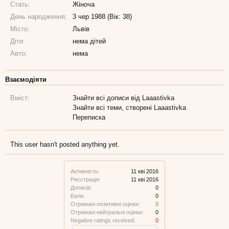
Стать:
Жіноча
День народження:
3 чер 1988 (Вік: 38)
Місто:
Львів
Діти:
нема дітей
Авто:
нема
Взаємодіяти
Вміст:
Знайти всі дописи від Laaastivka
Знайти всі теми, створені Laaastivka
Переписка
This user hasn't posted anything yet.
Активність:
11 кві 2016
Реєстрація:
11 кві 2016
Дописів:
0
Бали:
0
Отримані позитивні оцінки:
0
Отримані нейтральні оцінки:
0
Negative ratings received:
0