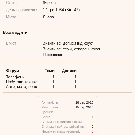
Стать:
Жіноча
День народження:
17 тра 1984 (Вік: 42)
Місто:
Львов
Взаємодіяти
Вміст:
Знайти всі дописи від koyot
Знайти всі теми, створені koyot
Переписка
Форум
Теми
Дописи
Телефони
1
1
Побутова техніка
1
1
Авто, мото, вело
1
1
Активність:
16 сер 2016
Реєстрація:
15 сер 2016
Дописів:
3
Бали:
1
Отримані позитивні оцінки:
0
Отримані нейтральні оцінки:
0
Negative ratings received:
0