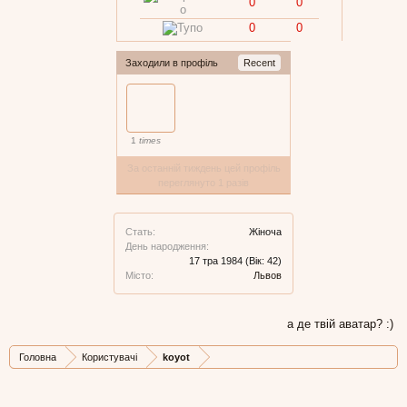
0
0
0
0
Заходили в профіль
Recent
1
times
За останній тиждень цей профіль
переглянуто 1 разів
Стать:
Жіноча
День народження:
17 тра 1984
(Вік: 42)
Місто:
Львов
а де твій аватар? :)
Головна
Користувачі
koyot