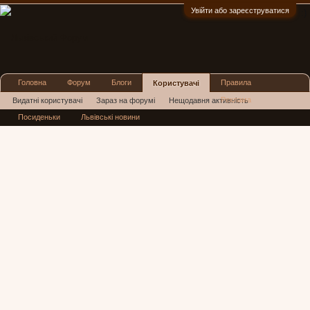
Увійти або зареєструватися
:)
Головна
Форум
Блоги
Правила
Користувачі
Реклама
Видатні користувачі
Зараз на форумі
Нещодавня активність
Посиденьки
Львівські новини
Нові повідомлення профілю