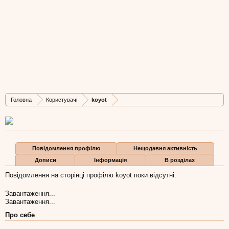
koyot
New Member
, Жіноча, 42,
з
Львов
Остання активність koyot:
16 сер 2016
Дописів
Карма
Бали
Головна
Користувачі
koyot
3
0
1
Повідомлення профілю
Нещодавня активність
Дописи
Інформація
В розділах
Повідомлення на сторінці профілю koyot поки відсутні.
Завантаження...
Завантаження...
Про себе