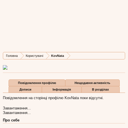
KovNata
Member
, Жіноча, 53,
з
Львів
Остання активність KovNata:
29 тра 2016
Дописів
Карма
Бали
Головна
Користувачі
KovNata
6
1
3
Повідомлення профілю
Нещодавня активність
Дописи
Інформація
В розділах
Повідомлення на сторінці профілю KovNata поки відсутні.
Завантаження...
Завантаження...
Про себе