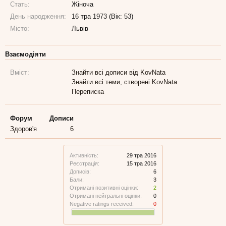
Стать:
Жіноча
День народження:
16 тра 1973 (Вік: 53)
Місто:
Львів
Взаємодіяти
Вміст:
Знайти всі дописи від KovNata
Знайти всі теми, створені KovNata
Переписка
Форум
Дописи
Здоров'я
6
Активність:
29 тра 2016
Реєстрація:
15 тра 2016
Дописів:
6
Бали:
3
Отримані позитивні оцінки:
2
Отримані нейтральні оцінки:
0
Negative ratings received:
0