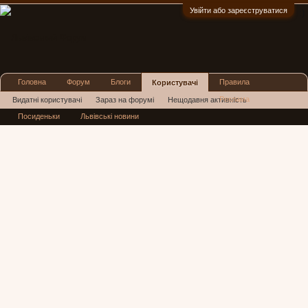
Увійти або зареєструватися
:)
Головна
Форум
Блоги
Правила
Користувачі
Реклама
Видатні користувачі
Зараз на форумі
Нещодавня активність
Посиденьки
Львівські новини
Нові повідомлення профілю