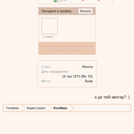
Заходили в профіль
Recent
1
times
За останній тиждень цей профіль
переглянуто 1 разів
Стать:
Жіноча
День народження:
16 тра 1973
(Вік: 53)
Місто:
Львів
а де твій аватар? :)
Головна
Користувачі
KovNata