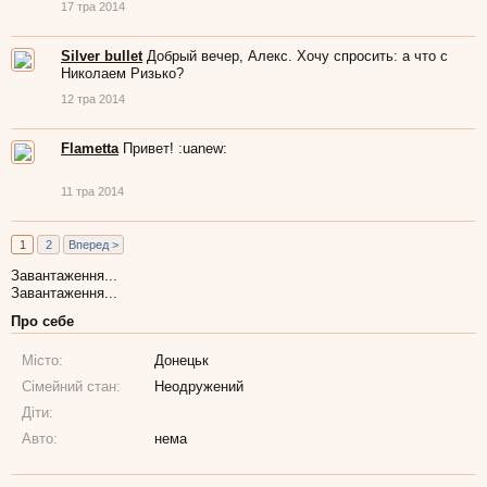
17 тра 2014
Silver bullet
Добрый вечер, Алекс. Хочу спросить: а что с
Николаем Ризько?
12 тра 2014
Flametta
Привет! :uanew:
11 тра 2014
1
2
Вперед >
Завантаження...
Завантаження...
Про себе
Місто:
Донецьк
Сімейний стан:
Неодружений
Діти:
Авто:
нема