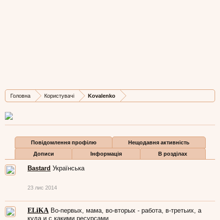
Kovalenko
Well-Known Member
,
з
Донецьк
Остання активність Kovalenko:
27 січ 2019
Дописів
Карма
Бали
Головна
Користувачі
Kovalenko
1.063
2.078
113
Повідомлення профілю
Нещодавня активність
Дописи
Інформація
В розділах
Bastard
Українська
23 лис 2014
ELiKA
Во-первых, мама, во-вторых - работа, в-третьих, а
куда и с какими ресурсами.