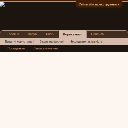
Увійти або зареєструватися
:)
Головна
Форум
Блоги
Правила
Користувачі
Реклама
Видатні користувачі
Зараз на форумі
Нещодавня активність
Посиденьки
Львівські новини
Нові повідомлення профілю