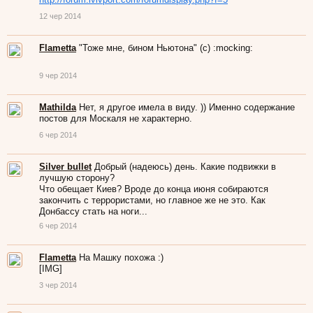
12 чер 2014
Flametta
"Тоже мне, бином Ньютона" (с) :mocking:
9 чер 2014
Mathilda
Нет, я другое имела в виду. )) Именно содержание
постов для Москаля не характерно.
6 чер 2014
Silver bullet
Добрый (надеюсь) день. Какие подвижки в
лучшую сторону?
Что обещает Киев? Вроде до конца июня собираются
закончить с террористами, но главное же не это. Как
Донбассу стать на ноги...
6 чер 2014
Flametta
На Машку похожа :)
[IMG]
3 чер 2014