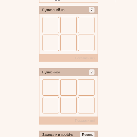
Підписаний на
7
Показати всі
Підписники
7
Показати всі
Заходили в профіль
Recent