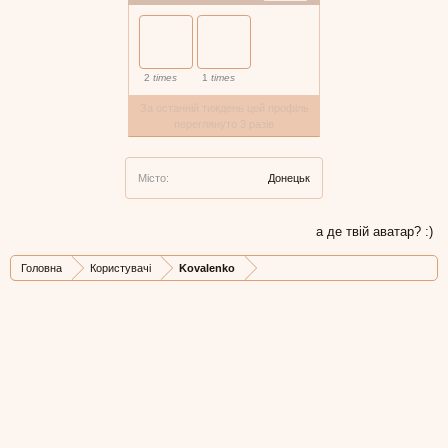
2
times
1
times
За останній тиждень цей профіль
переглянуто 3 разів
Місто:
Донецьк
а де твій аватар? :)
Головна
Користувачі
Kovalenko