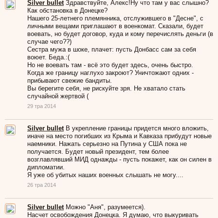
Silver bullet
Здравствуйте, Алекс!Ну что там у вас слышно?
Как обстановка в Донецке?
Нашего 25-летнего племянника, отслужившего в "Десне", с
личными вещами приглашают в военкомат. Сказали, будет
воевать, но будет договор, куда и кому перечислять деньги (в
случае чего??)
Сестра мужа в шоке, плачет: пусть Донбасс сам за себя
воюет. Беда.:(
Но не воевать там - всё это будет здесь, очень быстро.
Когда же границу наглухо закроют? Уничтожают одних -
прибывают свежие бандиты.
Вы берегите себя, не рискуйте зря. Не хватало стать
случайной жертвой (
29 тра 2014
Silver bullet
В укрепление границы придется много вложить,
иначе на место погибших из Крыма и Кавказа прибудут новые
наемники. Нажать серьезно на Путина у США пока не
получается. Будет новый президент, тем более
возглавлявший МИД однажды - пусть покажет, как он силен в
дипломатии.
Я уже об убитых наших военных слышать не могу....
26 тра 2014
Silver bullet
Можно "Аня", разумеется).
Насчет освобождения Донецка. Я думаю, что выкуривать