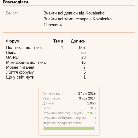
Взаємодіяти
Вміст:
Знайти всі дописи від Kovalenko
Знайти всі теми, створені Kovalenko
Переписка
Форум
Теми
Дописи
Політика і політики
1
907
Війна
55
UA-RU
28
Міжнародна політика
16
Мовне питання
7
Життя форуму
5
Що у світі чути
1
Активність:
27 січ 2019
Реєстрація:
9 тра 2014
Дописів:
1.063
Бали:
113
Отримані позитивні оцінки:
2.078
Отримані нейтральні оцінки:
0
Negative ratings received:
0