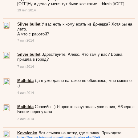
[OFF]Ну и дела у меня тут были кое-какие...:blush:[/OFF]
19 лип 2014
Silver bullet
У вас есть к кому ехать из Донецка? Хотя бы на
лето.
А что с работой?
7 лип 2014
Silver bullet
Здрвствуйте, Алекс. Что там у вас? Война
пришла в город?
7 лип 2014
Mathilda
Да я уже давно на такое не обижаюсь, мне смешно.
:)
4 лип 2014
Mathilda
Спасибо. :) Я просто запуталась уже в них, Абвера с
Бесом перепутала.
2 лип 2014
Kovalenko
Вот ссылка на ветку, где я пишу. Приходите!
http://forum.lvivport.com/forumdisplay.php?f=5