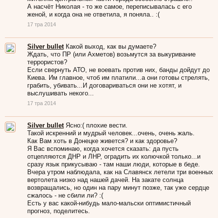
А насчёт Николая - то же самое, переписывалась с его
женой, и когда она не ответила, я поняла.. :(
17 тра 2014
Silver bullet
Какой выход, как вы думаете?
Ждать, что ПР (или Ахметов) возьмутся за выкуривание
террористов?
Если свернуть АТО, не воевать против них, банды дойдут до
Киева. Им главное, чтоб им платили...а они готовы стрелять,
грабить, убивать...И договариваться они не хотят, и
выслушивать некого...
17 тра 2014
Silver bullet
Ясно:( плохие вести.
Такой искренний и мудрый человек...очень, очень жаль.
Как Вам хоть в Донецке живется? и как здоровье?
Я Вас вспоминаю, когда хочется сказать: да пусть
отцепляются ДНР и ЛНР, оградить их колючкой только...и
сразу язык прикусываю - там наши люди, которые в беде.
Вчера утром наблюдала, как на Славянск летели три военных
вертолета низко над нашей дачей. На закате солнца
возвращались, но один на пару минут позже, так уже сердце
сжалось - не сбили ли? :(
Есть у вас какой-нибудь мало-мальски оптимистичный
прогноз, поделитесь.