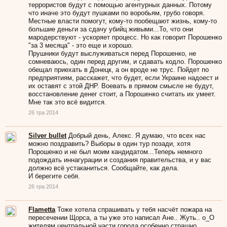
террористов будут с помощью агентурных данных. Потому
что иначе это будут пушками по воробьям, грубо говоря.
Местные власти помогут, кому-то пообещают жизнь, кому-то
большие деньги за сдачу убийц живыми...То, что они
мародерствуют - ускоряет процесс. Но как говорит Порошенко
"за 3 месяца" - это еще и хорошо.
Прушники будут выслуживаться перед Порошенко, не
сомневаюсь, один перед другим, и сдавать кодло. Порошенко
обещал приехать в Донецк, а он вроде не трус. Пойдет по
предприятиям, расскажет, что будет, если Украине надоест и
их оставят с этой ДНР. Воевать в прямом смысле не будут,
восстановление денег стоит, а Порошенко считать их умеет.
Мне так это всё видится.
26 тра 2014
Silver bullet
Добрый день, Алекс. Я думаю, что всех нас
можно поздравить? Выборы в один тур позади, хотя
Порошенко и не был моим кандидатом...Теперь немного
подождать иннагурации и создания правительства, и у вас
должно всё устаканиться. Сообщайте, как дела.
И берегите себя.
26 тра 2014
Flametta
Тоже хотела спрашивать у тебя насчёт пожара на
пересечении Щорса, а ты уже это написал Ане.. Жуть.. о_О
жителям центральной части города особенно страшно..