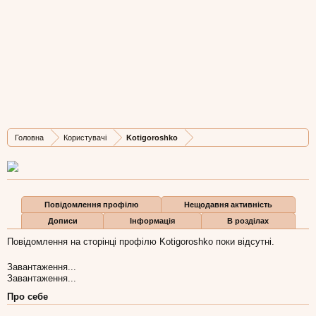
Kotigoroshko
Member
, Чоловіча, 40,
з
Львів
Остання активність Kotigoroshko:
22 лис 2016
Дописів
Карма
Бали
Головна
Користувачі
Kotigoroshko
11
2
1
Повідомлення профілю
Нещодавня активність
Дописи
Інформація
В розділах
Повідомлення на сторінці профілю Kotigoroshko поки відсутні.
Завантаження...
Завантаження...
Про себе