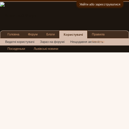
Увійти або зареєструватися
:)
Головна
Форум
Блоги
Правила
Користувачі
Реклама
Видатні користувачі
Зараз на форумі
Нещодавня активність
Посиденьки
Львівські новини
Нові повідомлення профілю