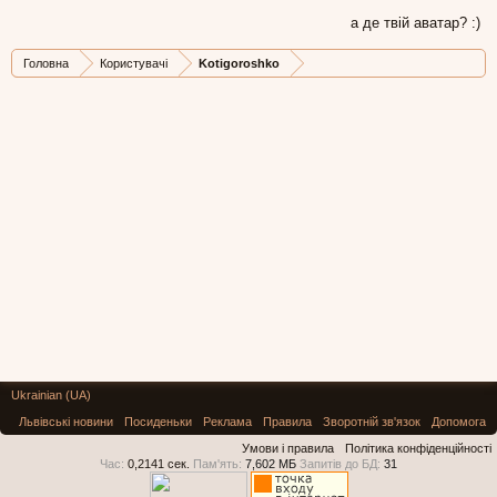
а де твій аватар? :)
Головна
Користувачі
Kotigoroshko
Ukrainian (UA)
Львівські новини
Посиденьки
Реклама
Правила
Зворотній зв'язок
Допомога
Умови і правила
Політика конфіденційності
Час:
0,2141 сек.
Пам'ять:
7,602 МБ
Запитів до БД:
31