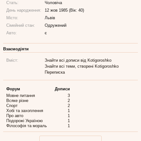
Стать:
Чоловіча
День народження:
12 жов 1985 (Вік: 40)
Місто:
Львів
Сімейний стан:
Одружений
Авто:
є
Взаємодіяти
Вміст:
Знайти всі дописи від Kotigoroshko
Знайти всі теми, створені Kotigoroshko
Переписка
Форум
Дописи
Мовне питання
3
Всяке різне
2
Спорт
2
Хобі та захоплення
1
Про авто
1
Подорожі Україною
1
Філософія та мораль
1