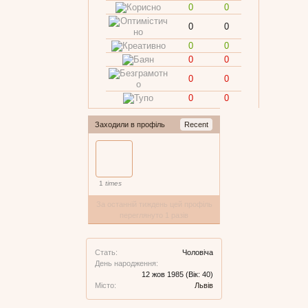
0
0
0
0
0
0
0
0
0
0
0
0
Заходили в профіль
Recent
1
times
За останній тиждень цей профіль
переглянуто 1 разів
Стать:
Чоловіча
День народження:
12 жов 1985
(Вік: 40)
Місто:
Львів