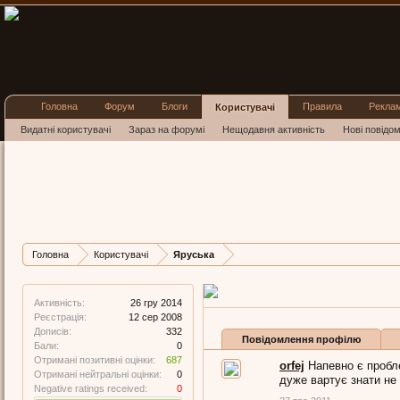
Головна
Форум
Блоги
Правила
Рекла
Користувачі
Видатні користувачі
Зараз на форумі
Нещодавня активність
Нові повідо
Яруська
Well-Known Member
,
з
Льв
Остання активність Ярус
Дописів
Карма
Бал
Головна
Користувачі
Яруська
332
687
0
Активність:
26 гру 2014
Реєстрація:
12 сер 2008
Дописів:
332
Повідомлення профілю
Бали:
0
Отримані позитивні оцінки:
687
orfej
Напевно є пробл
Отримані нейтральні оцінки:
0
дуже вартує знати не 
Negative ratings received:
0