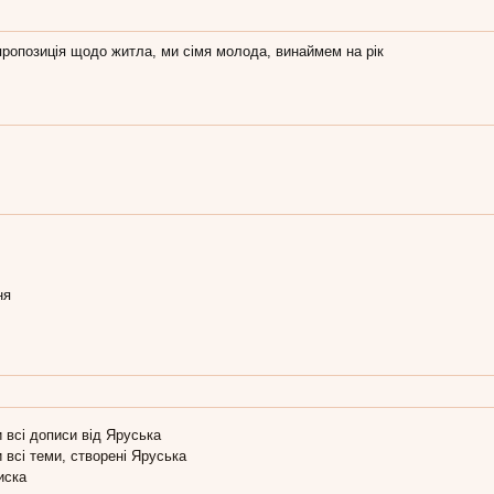
пропозиція щодо житла, ми сімя молода, винаймем на рік
ня
 всі дописи від Яруська
 всі теми, створені Яруська
иска