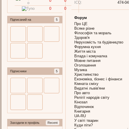
0
0
ICQ:
474-04
0
0
Форум
Підписаний на
5
Про ЦЕ
Всяке різне
Філософія та мораль
Здоров'я
Нерухомість та будівництво
Форумна кухня
Життя міста
Влада і комуналка
Мовне питання
Оголошення
Музика
Підписники
5
Християнство
Економіка, бізнес і фінанси
Кімната сміху
Видатні львів'яни
Про авто
Релігії народів світу
Кінозал
Відпочинок
Книгарня
UA-RU
У світі тварин
Заходили в профіль
Recent
Куди піти?