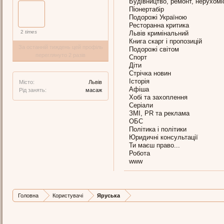
Будівництво, ремонт, нерухомі
Піонертабір
Подорожі Україною
Ресторанна критика
2
times
Львів кримінальний
Книга скарг і пропозицій
За останній тиждень цей профіль
Подорожі світом
переглянуто 2 разів
Спорт
Діти
Стрічка новин
Історія
Місто:
Львів
Афіша
Рід занять:
масаж
Хобі та захоплення
Серіали
ЗМІ, PR та реклама
ОБС
Політика і політики
Юридичні консультації
Ти маєш право...
Робота
www
Головна
Користувачі
Яруська