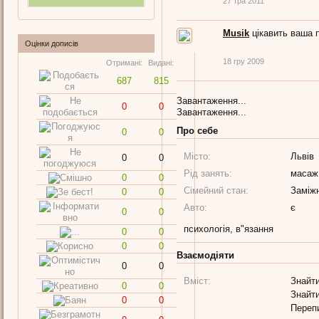
27 тра 2011
Musik
цікавить ваша 
Оцінки дописів
18 гру 2009
Отримані:
Видані:
687
815
Завантаження...
0
0
Завантаження...
Про себе
0
0
Місто:
Львів
0
0
Рід занять:
масаж
0
0
Сімейний стан:
Заміж
0
0
Авто:
є
0
0
психологія, в"язання
0
0
0
0
Взаємодіяти
0
0
Вміст:
Знайти
0
0
Знайти
0
0
Переп