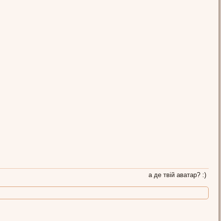
Інночка
а де твій аватар? :)