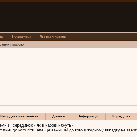
ма
Посиденьки
Львівські новини
млення профілю
ів
ька:
26 гру 2014
и
Нещодавня активність
Дописи
Інформація
В розділах
еми з «серединою» як в народі кажуть?
тільки до кого піти, але ще важніше! до кого в жодному випадку не зверт