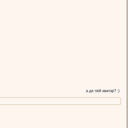
а де твій аватар? :)