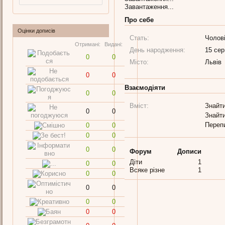
Завантаження...
Про себе
Оцінки дописів
Стать:
Чолов
Отримані:
Видані:
День народження:
15 сер
0
0
Місто:
Львів
0
0
Взаємодіяти
0
0
Вміст:
Знайти
0
0
Знайти
Переп
0
0
0
0
0
0
Форум
Дописи
Діти
1
0
0
Всяке різне
1
0
0
0
0
0
0
0
0