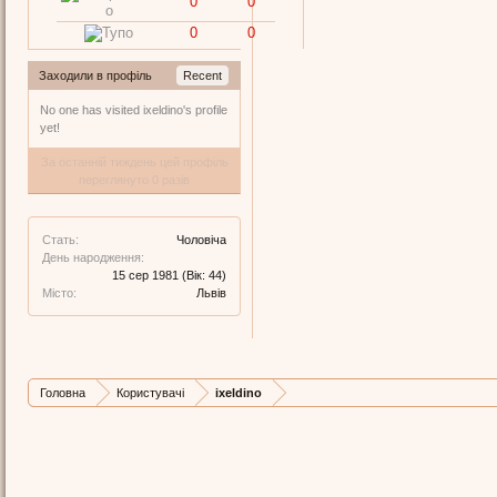
0
0
0
0
Заходили в профіль
Recent
No one has visited ixeldino's profile
yet!
За останній тиждень цей профіль
переглянуто 0 разів
Стать:
Чоловіча
День народження:
15 сер 1981
(Вік: 44)
Місто:
Львів
Головна
Користувачі
ixeldino