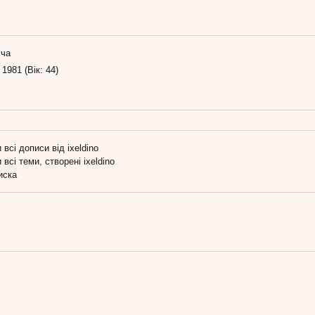
іча
 1981 (Вік: 44)
 всі дописи від ixeldino
 всі теми, створені ixeldino
иска