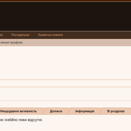
ма
Посиденьки
Львівські новини
млення профілю
,
з
Львів
o:
22 жов 2017
Нещодавня активність
Дописи
Інформація
В розділах
 ixeldino поки відсутні.