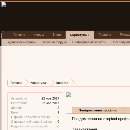
Головна
Форум
Блоги
Правила
Рекла
Користувачі
Видатні користувачі
Зараз на форумі
Нещодавня активність
Нові повідо
ixeldino
New Member
, Чоловіча, 44
Остання активність ixeldin
Дописів
Карма
Бали
Головна
Користувачі
ixeldino
2
0
1
Активність:
22 жов 2017
Реєстрація:
22 жов 2017
Дописів:
2
Повідомлення профілю
Бали:
1
Отримані позитивні оцінки:
0
Повідомлення на сторінці профілю
Отримані нейтральні оцінки:
0
Negative ratings received:
0
Завантаження...