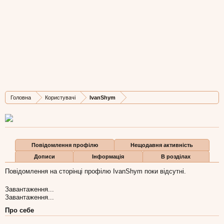
IvanShym
Well-Known Member
, Чоловіча, 43,
з
Львів
Остання активність IvanShym:
10 лип 2021
Дописів
Карма
Бали
Головна
Користувачі
IvanShym
181
67
28
Повідомлення профілю
Нещодавня активність
Дописи
Інформація
В розділах
Повідомлення на сторінці профілю IvanShym поки відсутні.
Завантаження...
Завантаження...
Про себе