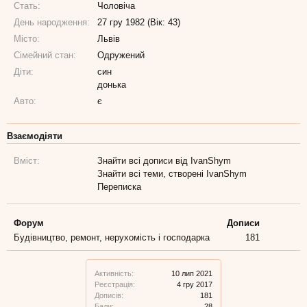
Стать:
Чоловіча
День народження:
27 гру 1982 (Вік: 43)
Місто:
Львів
Сімейний стан:
Одружений
Діти:
син
донька
Авто:
є
Взаємодіяти
Вміст:
Знайти всі дописи від IvanShym
Знайти всі теми, створені IvanShym
Переписка
Форум
Дописи
Будівництво, ремонт, нерухомість і господарка
181
Активність:
10 лип 2021
Реєстрація:
4 гру 2017
Дописів:
181
Бали:
28