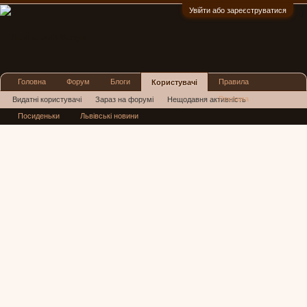
Увійти або зареєструватися
:)
Головна
Форум
Блоги
Правила
Користувачі
Реклама
Видатні користувачі
Зараз на форумі
Нещодавня активність
Посиденьки
Львівські новини
Нові повідомлення профілю