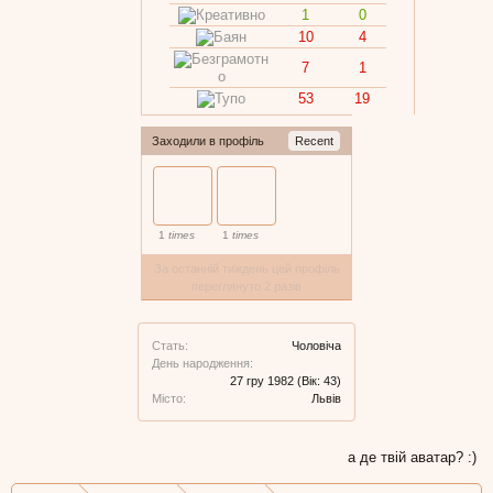
1
0
10
4
7
1
53
19
Заходили в профіль
Recent
1
times
1
times
За останній тиждень цей профіль
переглянуто 2 разів
Стать:
Чоловіча
День народження:
27 гру 1982
(Вік: 43)
Місто:
Львів
а де твій аватар? :)