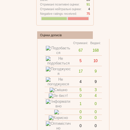
Отримані позитивні оцінки:
91
Отримані нейтральні оцінки:
4
Negative ratings received:
75
Оцінки дописів
Отримані:
Видані:
67
168
5
10
17
9
4
9
5
3
0
4
1
0
0
0
0
0
0
0