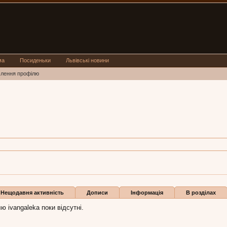
ма
Посиденьки
Львівські новини
млення профілю
ka
, 41,
з
Львов
angaleka:
4 жов 2016
али
Нещодавня активність
Дописи
Інформація
В розділах
ю ivangaleka поки відсутні.