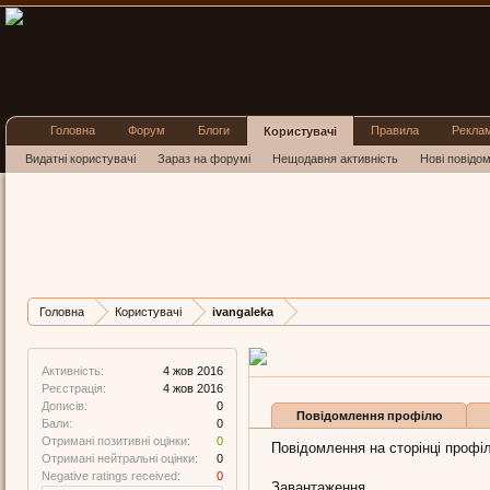
Головна
Форум
Блоги
Правила
Рекла
Користувачі
Видатні користувачі
Зараз на форумі
Нещодавня активність
Нові повідо
ivangale
New Member
, Чоловіча
Остання активність iv
Дописів
Карма
Б
Головна
Користувачі
ivangaleka
0
0
0
Активність:
4 жов 2016
Реєстрація:
4 жов 2016
Дописів:
0
Повідомлення профілю
Бали:
0
Отримані позитивні оцінки:
0
Повідомлення на сторінці профіл
Отримані нейтральні оцінки:
0
Negative ratings received:
0
Завантаження...