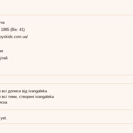
іча
 1985 (Вік: 41)
/toyskids.com.ua/
ня
ітей
 всі дописи від ivangaleka
 всі теми, створені ivangaleka
иска
 yet.