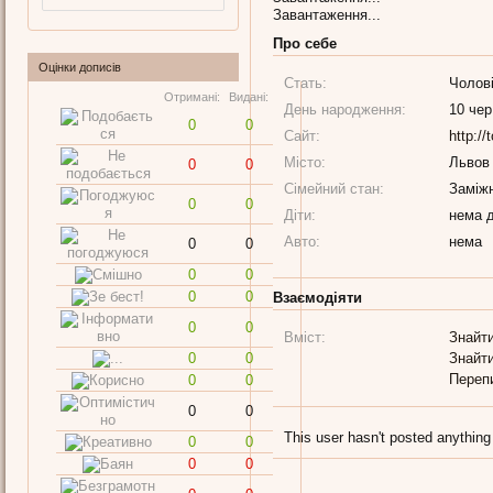
Завантаження...
Про себе
Оцінки дописів
Стать:
Чолов
Отримані:
Видані:
День народження:
10 чер
0
0
Сайт:
http:/
Місто:
Львов
0
0
Сімейний стан:
Заміж
0
0
Діти:
нема д
Авто:
нема
0
0
0
0
0
0
Взаємодіяти
0
0
Вміст:
Знайти
0
0
Знайти
Переп
0
0
0
0
This user hasn't posted anything
0
0
0
0