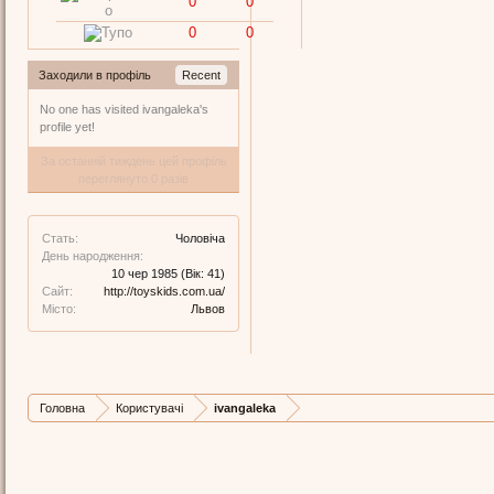
0
0
0
0
Заходили в профіль
Recent
No one has visited ivangaleka's
profile yet!
За останній тиждень цей профіль
переглянуто 0 разів
Стать:
Чоловіча
День народження:
10 чер 1985
(Вік: 41)
Сайт:
http://toyskids.com.ua/
Місто:
Львов
Головна
Користувачі
ivangaleka