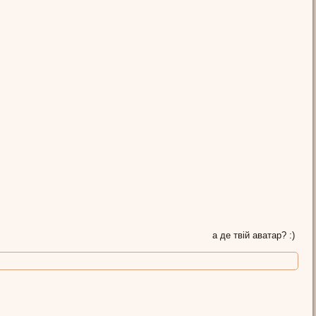
а де твій аватар? :)