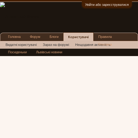
Увійти або зареєструватися
:)
Головна
Форум
Блоги
Правила
Користувачі
Реклама
Видатні користувачі
Зараз на форумі
Нещодавня активність
Посиденьки
Львівські новини
Нові повідомлення профілю