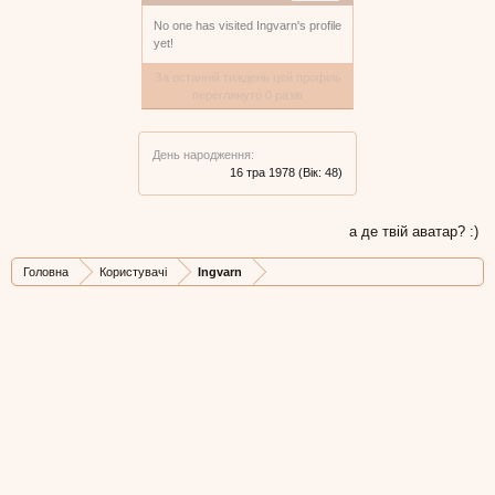
No one has visited Ingvarn's profile
yet!
За останній тиждень цей профіль
переглянуто 0 разів
День народження:
16 тра 1978
(Вік: 48)
а де твій аватар? :)
Головна
Користувачі
Ingvarn