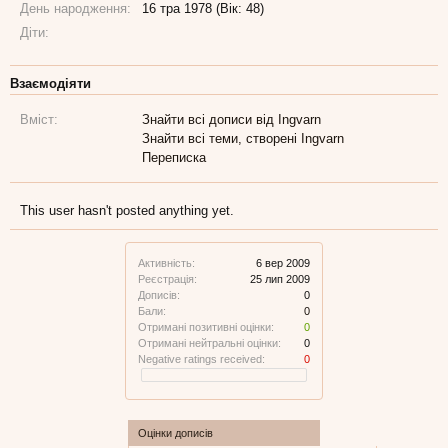
День народження:
16 тра 1978 (Вік: 48)
Діти:
Взаємодіяти
Вміст:
Знайти всі дописи від Ingvarn
Знайти всі теми, створені Ingvarn
Переписка
This user hasn't posted anything yet.
Активність:
6 вер 2009
Реєстрація:
25 лип 2009
Дописів:
0
Бали:
0
Отримані позитивні оцінки:
0
Отримані нейтральні оцінки:
0
Negative ratings received:
0
Оцінки дописів