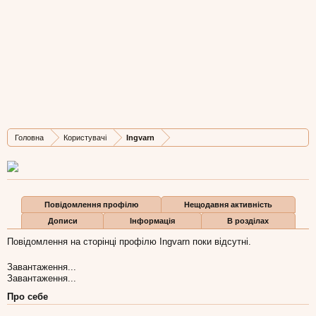
Ingvarn
New Member
, 48
Остання активність Ingvarn:
6 вер 2009
Дописів
Карма
Бали
Головна
Користувачі
Ingvarn
0
0
0
Повідомлення профілю
Нещодавня активність
Дописи
Інформація
В розділах
Повідомлення на сторінці профілю Ingvarn поки відсутні.
Завантаження...
Завантаження...
Про себе