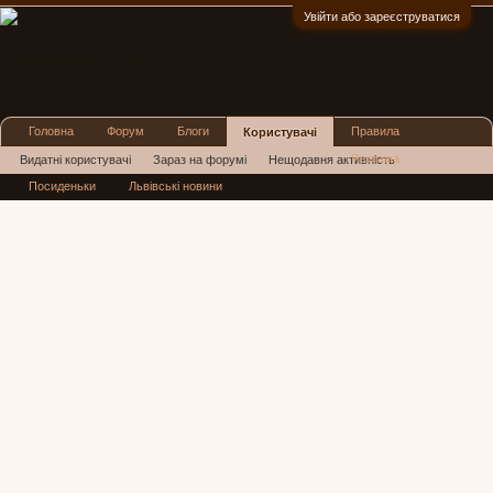
Увійти або зареєструватися
:)
Головна
Форум
Блоги
Правила
Користувачі
Реклама
Видатні користувачі
Зараз на форумі
Нещодавня активність
Посиденьки
Львівські новини
Нові повідомлення профілю