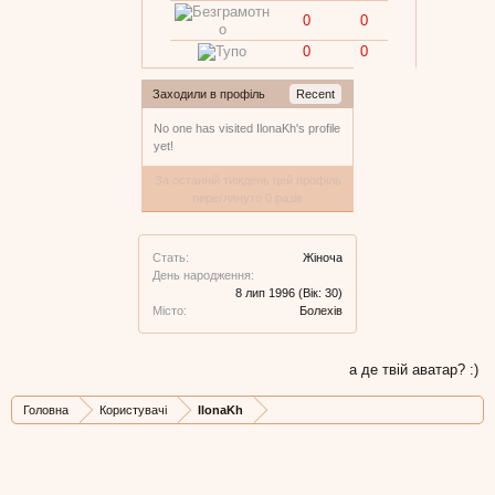
0
0
0
0
Заходили в профіль
Recent
No one has visited IlonaKh's profile
yet!
За останній тиждень цей профіль
переглянуто 0 разів
Стать:
Жіноча
День народження:
8 лип 1996
(Вік: 30)
Місто:
Болехів
а де твій аватар? :)
Головна
Користувачі
IlonaKh