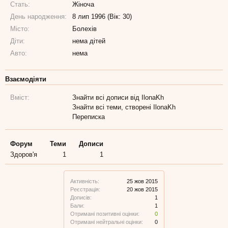
Стать:
Жіноча
День народження:
8 лип 1996 (Вік: 30)
Місто:
Болехів
Діти:
нема дітей
Авто:
нема
Взаємодіяти
Вміст:
Знайти всі дописи від IlonaKh
Знайти всі теми, створені IlonaKh
Переписка
Форум
Теми
Дописи
Здоров'я
1
1
Активність:
25 жов 2015
Реєстрація:
20 жов 2015
Дописів:
1
Бали:
1
Отримані позитивні оцінки:
0
Отримані нейтральні оцінки:
0