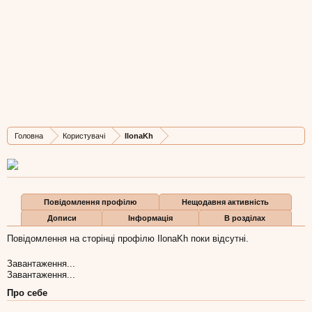
IlonaKh
New Member
, Жіноча, 30,
з
Болехів
Остання активність IlonaKh:
25 жов 2015
Дописів
Карма
Бали
Головна
Користувачі
IlonaKh
1
0
1
Повідомлення профілю
Нещодавня активність
Дописи
Інформація
В розділах
Повідомлення на сторінці профілю IlonaKh поки відсутні.
Завантаження...
Завантаження...
Про себе