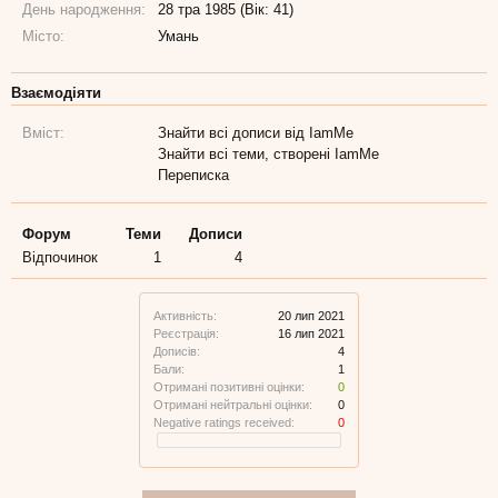
День народження:
28 тра 1985 (Вік: 41)
Місто:
Умань
Взаємодіяти
Вміст:
Знайти всі дописи від IamMe
Знайти всі теми, створені IamMe
Переписка
Форум
Теми
Дописи
Відпочинок
1
4
Активність:
20 лип 2021
Реєстрація:
16 лип 2021
Дописів:
4
Бали:
1
Отримані позитивні оцінки:
0
Отримані нейтральні оцінки:
0
Negative ratings received:
0