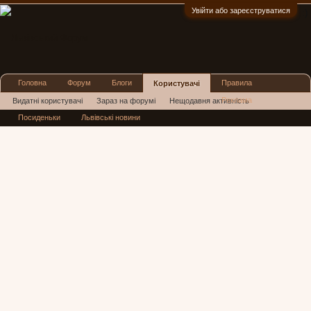
Увійти або зареєструватися
:)
Головна
Форум
Блоги
Правила
Користувачі
Реклама
Видатні користувачі
Зараз на форумі
Нещодавня активність
Посиденьки
Львівські новини
Нові повідомлення профілю