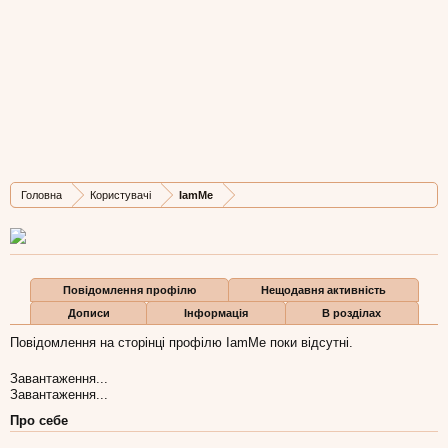
IamMe
New Member
, 41,
з
Умань
Остання активність IamMe:
20 лип 2021
Дописів
Карма
Бали
Головна
Користувачі
IamMe
4
0
1
Повідомлення профілю
Нещодавня активність
Дописи
Інформація
В розділах
Повідомлення на сторінці профілю IamMe поки відсутні.
Завантаження...
Завантаження...
Про себе