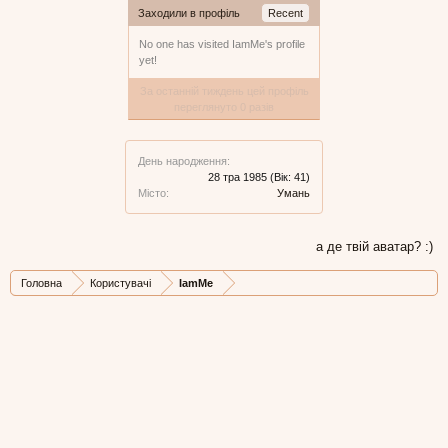
Заходили в профіль
Recent
No one has visited IamMe's profile
yet!
За останній тиждень цей профіль
переглянуто 0 разів
День народження:
28 тра 1985
(Вік: 41)
Місто:
Умань
а де твій аватар? :)
Головна
Користувачі
IamMe