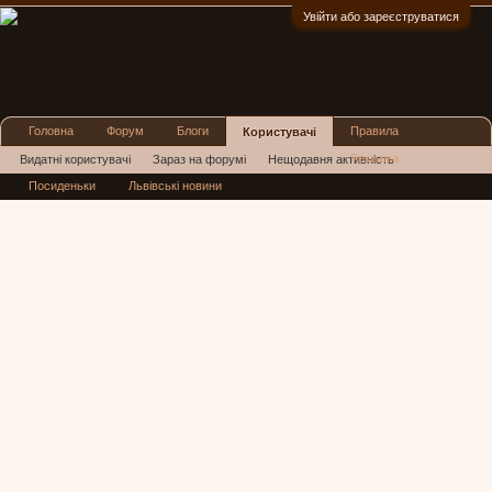
Увійти або зареєструватися
:)
Головна
Форум
Блоги
Правила
Користувачі
Реклама
Видатні користувачі
Зараз на форумі
Нещодавня активність
Посиденьки
Львівські новини
Нові повідомлення профілю