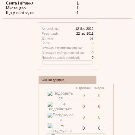
Свята і вітання
1
Мистецтво
1
Що у світі чути
1
Активність:
12 бер 2012
Реєстрація:
22 гру 2011
Дописів:
52
Бали:
0
Отримані позитивні оцінки:
0
Отримані нейтральні оцінки:
0
Negative ratings received:
0
Оцінки дописів
Отримані:
Видані:
0
0
0
0
0
0
0
0