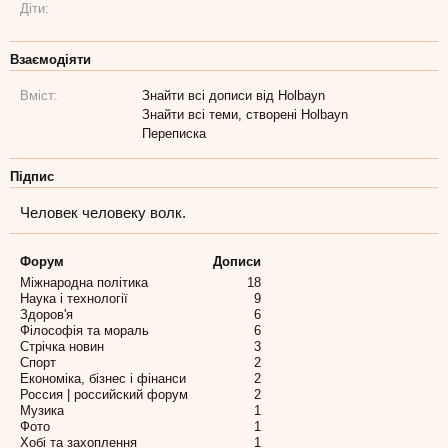
Діти:
Взаємодіяти
Вміст:
Знайти всі дописи від Holbayn
Знайти всі теми, створені Holbayn
Переписка
Підпис
Человек человеку волк.
Форум
Дописи
Міжнародна політика
18
Наука і технології
9
Здоров'я
6
Філософія та мораль
6
Стрічка новин
3
Спорт
2
Економіка, бізнес і фінанси
2
Россия | российский форум
2
Музика
1
Фото
1
Хобі та захоплення
1