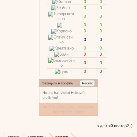
0
0
0
0
0
0
0
0
0
0
0
0
0
0
0
0
0
0
0
0
Заходили в профіль
Recent
No one has visited Holbayn's
profile yet!
За останній тиждень цей профіль
переглянуто 0 разів
а де твій аватар? :)