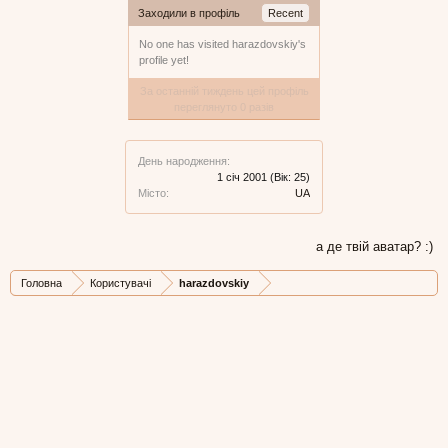
Заходили в профіль
Recent
No one has visited harazdovskiy's
profile yet!
За останній тиждень цей профіль
переглянуто 0 разів
День народження:
1 січ 2001
(Вік: 25)
Місто:
UA
а де твій аватар? :)
Головна
Користувачі
harazdovskiy