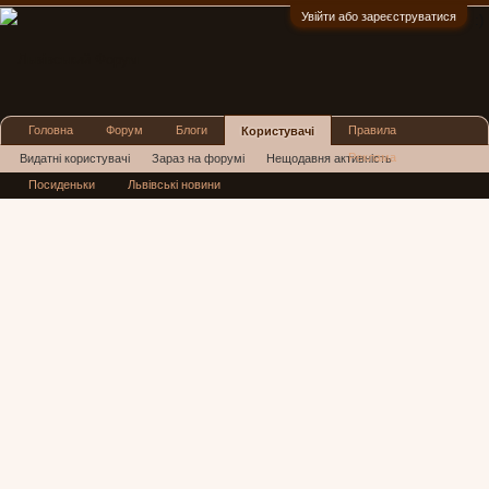
Увійти або зареєструватися
:)
Головна
Форум
Блоги
Правила
Користувачі
Реклама
Видатні користувачі
Зараз на форумі
Нещодавня активність
Посиденьки
Львівські новини
Нові повідомлення профілю