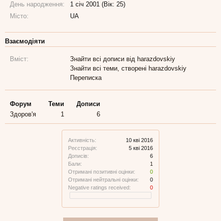
День народження:
1 січ 2001 (Вік: 25)
Місто:
UA
Взаємодіяти
Вміст:
Знайти всі дописи від harazdovskiy
Знайти всі теми, створені harazdovskiy
Переписка
Форум
Теми
Дописи
Здоров'я
1
6
Активність:
10 кві 2016
Реєстрація:
5 кві 2016
Дописів:
6
Бали:
1
Отримані позитивні оцінки:
0
Отримані нейтральні оцінки:
0
Negative ratings received:
0