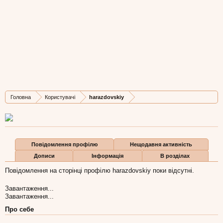
harazdovskiy
Member
, 25,
з
UA
Остання активність harazdovskiy:
10 кві 2016
Дописів
Карма
Бали
Головна
Користувачі
harazdovskiy
6
0
1
Повідомлення профілю
Нещодавня активність
Дописи
Інформація
В розділах
Повідомлення на сторінці профілю harazdovskiy поки відсутні.
Завантаження...
Завантаження...
Про себе