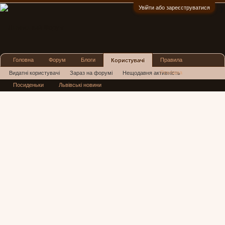
Увійти або зареєструватися
:)
Головна
Форум
Блоги
Правила
Користувачі
Реклама
Видатні користувачі
Зараз на форумі
Нещодавня активність
Посиденьки
Львівські новини
Нові повідомлення профілю