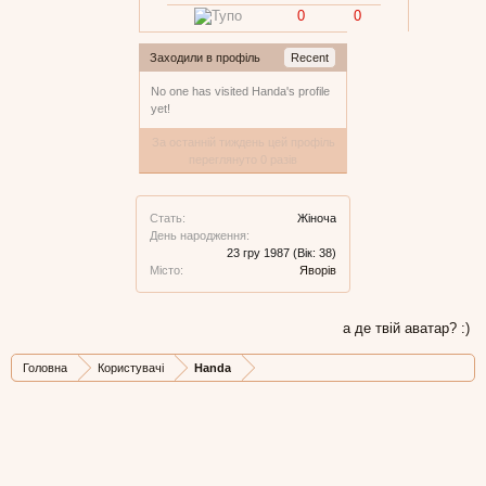
0
0
Заходили в профіль
Recent
No one has visited Handa's profile
yet!
За останній тиждень цей профіль
переглянуто 0 разів
Стать:
Жіноча
День народження:
23 гру 1987
(Вік: 38)
Місто:
Яворів
а де твій аватар? :)
Головна
Користувачі
Handa