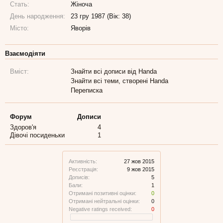
Стать:
Жіноча
День народження:
23 гру 1987 (Вік: 38)
Місто:
Яворів
Взаємодіяти
Вміст:
Знайти всі дописи від Handa
Знайти всі теми, створені Handa
Переписка
Форум
Дописи
Здоров'я
4
Дівочі посиденьки
1
Активність:
27 жов 2015
Реєстрація:
9 жов 2015
Дописів:
5
Бали:
1
Отримані позитивні оцінки:
0
Отримані нейтральні оцінки:
0
Negative ratings received:
0