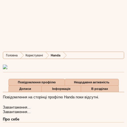
Handa
Member
, Жіноча, 38,
з
Яворів
Остання активність Handa:
27 жов 2015
Дописів
Карма
Бали
Головна
Користувачі
Handa
5
0
1
Повідомлення профілю
Нещодавня активність
Дописи
Інформація
В розділах
Повідомлення на сторінці профілю Handa поки відсутні.
Завантаження...
Завантаження...
Про себе