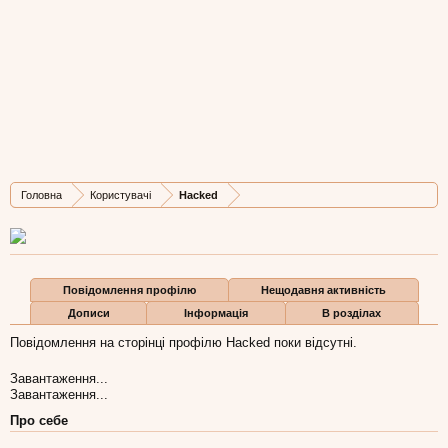
Hacked
Active Member
,
з
Львів
Остання активність Hacked:
24 лип 2011
Дописів
Карма
Бали
Головна
Користувачі
Hacked
27
6
0
Повідомлення профілю
Нещодавня активність
Дописи
Інформація
В розділах
Повідомлення на сторінці профілю Hacked поки відсутні.
Завантаження...
Завантаження...
Про себе