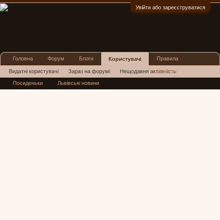
Увійти або зареєструватися
:)
Головна
Форум
Блоги
Правила
Користувачі
Реклама
Видатні користувачі
Зараз на форумі
Нещодавня активність
Посиденьки
Львівські новини
Нові повідомлення профілю