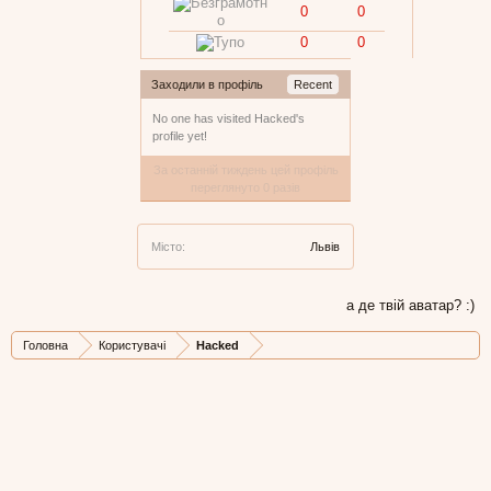
0
0
0
0
Заходили в профіль
Recent
No one has visited Hacked's
profile yet!
За останній тиждень цей профіль
переглянуто 0 разів
Місто:
Львів
а де твій аватар? :)
Головна
Користувачі
Hacked