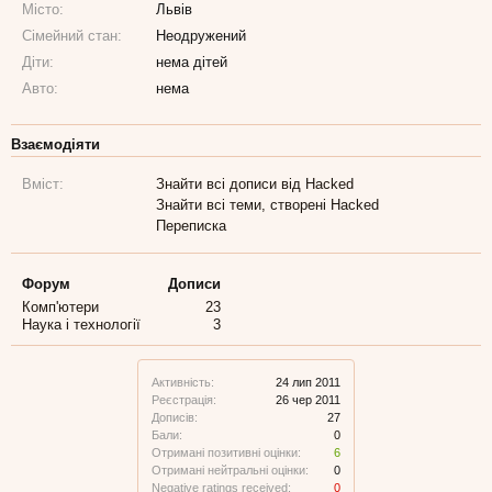
Місто:
Львів
Сімейний стан:
Неодружений
Діти:
нема дітей
Авто:
нема
Взаємодіяти
Вміст:
Знайти всі дописи від Hacked
Знайти всі теми, створені Hacked
Переписка
Форум
Дописи
Комп'ютери
23
Наука і технології
3
Активність:
24 лип 2011
Реєстрація:
26 чер 2011
Дописів:
27
Бали:
0
Отримані позитивні оцінки:
6
Отримані нейтральні оцінки:
0
Negative ratings received:
0