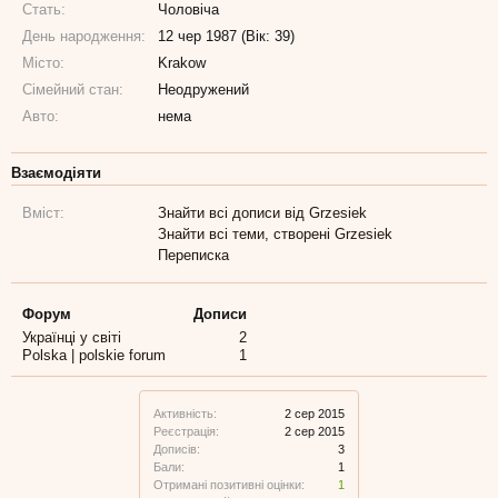
Стать:
Чоловіча
День народження:
12 чер 1987 (Вік: 39)
Місто:
Krakow
Сімейний стан:
Неодружений
Авто:
нема
Взаємодіяти
Вміст:
Знайти всі дописи від Grzesiek
Знайти всі теми, створені Grzesiek
Переписка
Форум
Дописи
Українці у світі
2
Polska | polskie forum
1
Активність:
2 сер 2015
Реєстрація:
2 сер 2015
Дописів:
3
Бали:
1
Отримані позитивні оцінки:
1