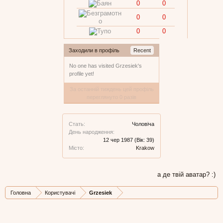
0
0
0
0
0
0
Заходили в профіль
Recent
No one has visited Grzesiek's
profile yet!
За останній тиждень цей профіль
переглянуто 0 разів
Стать:
Чоловіча
День народження:
12 чер 1987
(Вік: 39)
Місто:
Krakow
а де твій аватар? :)
Головна
Користувачі
Grzesiek