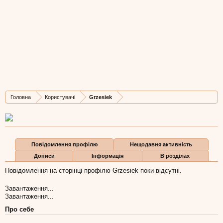
Grzesiek
New Member
, Чоловіча, 39,
з
Krakow
Остання активність Grzesiek:
2 сер 2015
Дописів
Карма
Бали
Головна
Користувачі
Grzesiek
3
1
1
Повідомлення профілю
Нещодавня активність
Дописи
Інформація
В розділах
Повідомлення на сторінці профілю Grzesiek поки відсутні.
Завантаження...
Завантаження...
Про себе