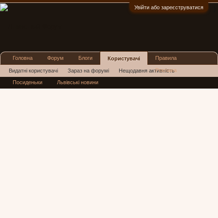
Увійти або зареєструватися
:)
Головна
Форум
Блоги
Правила
Користувачі
Реклама
Видатні користувачі
Зараз на форумі
Нещодавня активність
Посиденьки
Львівські новини
Нові повідомлення профілю