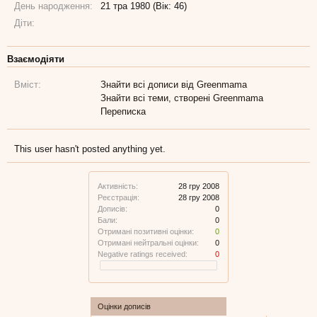
День народження:
21 тра 1980 (Вік: 46)
Діти:
Взаємодіяти
Вміст:
Знайти всі дописи від Greenmama
Знайти всі теми, створені Greenmama
Переписка
This user hasn't posted anything yet.
Активність:
28 гру 2008
Реєстрація:
28 гру 2008
Дописів:
0
Бали:
0
Отримані позитивні оцінки:
0
Отримані нейтральні оцінки:
0
Negative ratings received:
0
Оцінки дописів