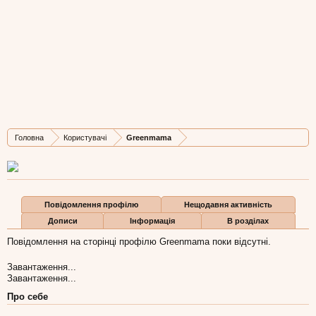
Greenmama
New Member
, 46
Остання активність Greenmama:
28 гру 2008
Дописів
Карма
Бали
Головна
Користувачі
Greenmama
0
0
0
Повідомлення профілю
Нещодавня активність
Дописи
Інформація
В розділах
Повідомлення на сторінці профілю Greenmama поки відсутні.
Завантаження...
Завантаження...
Про себе