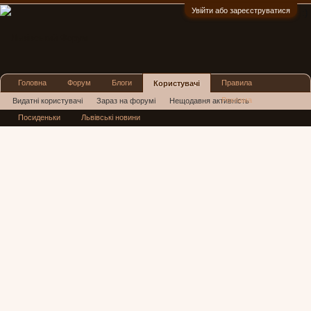
Увійти або зареєструватися
:)
Головна
Форум
Блоги
Правила
Користувачі
Реклама
Видатні користувачі
Зараз на форумі
Нещодавня активність
Посиденьки
Львівські новини
Нові повідомлення профілю