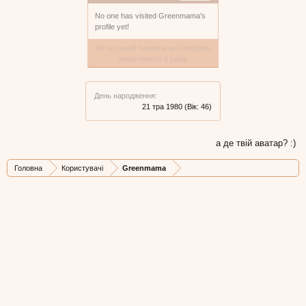
No one has visited Greenmama's
profile yet!
За останній тиждень цей профіль
переглянуто 0 разів
День народження:
21 тра 1980
(Вік: 46)
а де твій аватар? :)
Головна
Користувачі
Greenmama