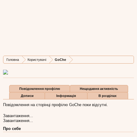
GoChe
New Member
, Жіноча, 34,
з
Kyiv
Остання активність GoChe:
6 лют 2015
Дописів
Карма
Бали
Головна
Користувачі
GoChe
1
0
1
Повідомлення профілю
Нещодавня активність
Дописи
Інформація
В розділах
Повідомлення на сторінці профілю GoChe поки відсутні.
Завантаження...
Завантаження...
Про себе