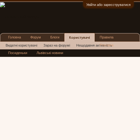
Увійти або зареєструватися
:)
Головна
Форум
Блоги
Правила
Користувачі
Реклама
Видатні користувачі
Зараз на форумі
Нещодавня активність
Посиденьки
Львівські новини
Нові повідомлення профілю