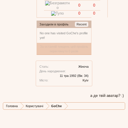
0
0
0
0
Заходили в профіль
Recent
No one has visited GoChe's profile
yet!
За останній тиждень цей профіль
переглянуто 0 разів
Стать:
Жіноча
День народження:
11 тра 1992
(Вік: 34)
Місто:
Kyiv
а де твій аватар? :)
Головна
Користувачі
GoChe