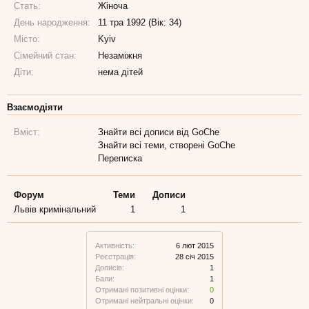
Стать:
Жіноча
День народження:
11 тра 1992 (Вік: 34)
Місто:
Kyiv
Сімейний стан:
Незаміжня
Діти:
нема дітей
Взаємодіяти
Вміст:
Знайти всі дописи від GoChe
Знайти всі теми, створені GoChe
Переписка
Форум
Теми
Дописи
Львів кримінальний
1
1
Активність:
6 лют 2015
Реєстрація:
28 січ 2015
Дописів:
1
Бали:
1
Отримані позитивні оцінки:
0
Отримані нейтральні оцінки:
0