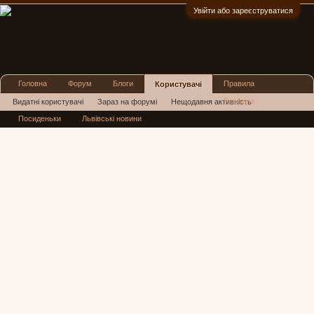
Увійти або зареєструватися
:)
Головна
Форум
Блоги
Правила
Користувачі
Реклама
Видатні користувачі
Зараз на форумі
Нещодавня активність
Посиденьки
Львівські новини
Нові повідомлення профілю