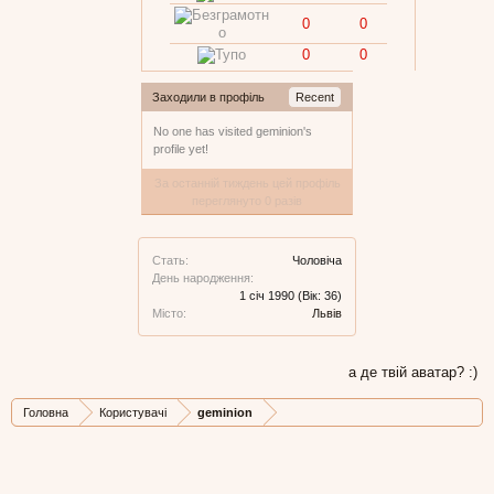
0
0
0
0
Заходили в профіль
Recent
No one has visited geminion's
profile yet!
За останній тиждень цей профіль
переглянуто 0 разів
Стать:
Чоловіча
День народження:
1 січ 1990
(Вік: 36)
Місто:
Львів
а де твій аватар? :)
Головна
Користувачі
geminion