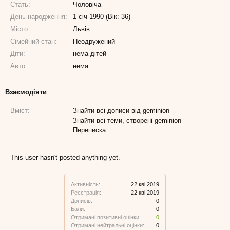
Стать:
Чоловіча
День народження:
1 січ 1990 (Вік: 36)
Місто:
Львів
Сімейний стан:
Неодружений
Діти:
нема дітей
Авто:
нема
Взаємодіяти
Вміст:
Знайти всі дописи від geminion
Знайти всі теми, створені geminion
Переписка
This user hasn't posted anything yet.
Активність:
22 кві 2019
Реєстрація:
22 кві 2019
Дописів:
0
Бали:
0
Отримані позитивні оцінки:
0
Отримані нейтральні оцінки:
0