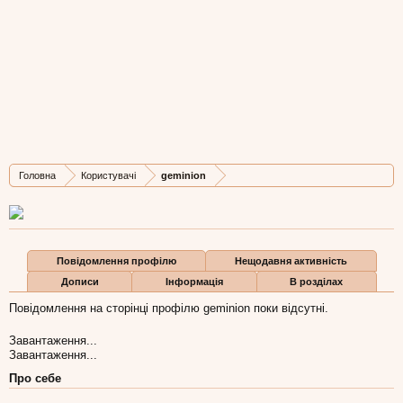
geminion
New Member
, Чоловіча, 36,
з
Львів
Остання активність geminion:
22 кві 2019
Дописів
Карма
Бали
Головна
Користувачі
geminion
0
0
0
Повідомлення профілю
Нещодавня активність
Дописи
Інформація
В розділах
Повідомлення на сторінці профілю geminion поки відсутні.
Завантаження...
Завантаження...
Про себе